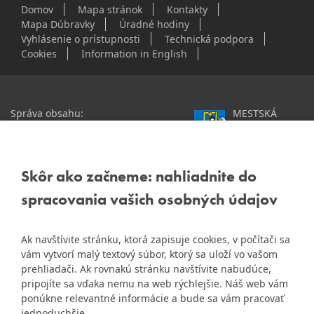
Domov
Mapa stránok
Kontakty
Mapa Dúbravky
Úradné hodiny
Vyhlásenie o prístupnosti
Technická podpora
Cookies
Information in English
Správa obsahu:
MESTSKÁ
webmaster@dubravka.sk
ČASŤ
Informácie:
info@dubravka.sk
BRATISLAVA-
DÚBRAVKA
Staršie informácie a dokumenty
Žatevná 2, 844 02
Skôr ako začneme: nahliadnite do
nájdete na
Bratislava
spracovania vašich osobných údajov
starej stránke Dúbravky
IČO: 00603406
Ak navštívite stránku, ktorá zapisuje cookies, v počítači sa
DIČ: 2020919120
vám vytvorí malý textový súbor, ktorý sa uloží vo vašom
IČ DPH: Nie sme platca
prehliadači. Ak rovnakú stránku navštívite nabudúce,
Naša mestská časť získala 3.
DPH
pripojíte sa vďaka nemu na web rýchlejšie. Náš web vám
ZlatyErb.sk
miesto v súťaži
o
ponúkne relevantné informácie a bude sa vám pracovať
najlepšiu internetovú stránku
Bankové spojenie:
jednoduchšie.