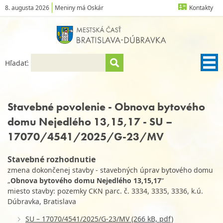
8. augusta 2026
Meniny má Oskár
Kontakty
Hľadať:
Stavebné povolenie - Obnova bytového
domu Nejedlého 13,15,17 - SU –
17070/4541/2025/G-23/MV
Stavebné rozhodnutie
zmena dokončenej stavby - stavebných úprav bytového domu
„
Obnova bytového domu Nejedlého 13,15,17
“
miesto stavby: pozemky CKN parc. č. 3334, 3335, 3336, k.ú.
Dúbravka, Bratislava
SU – 17070/4541/2025/G-23/MV (266 kB, pdf)