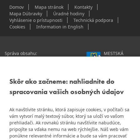
Domov
Mapa stránok
Kontakty
Mapa Dúbravky
Úradné hodiny
Vyhlásenie o prístupnosti
Technická podpora
Cookies
Information in English
Správa obsahu:
MESTSKÁ
webmaster@dubravka.sk
ČASŤ
Informácie:
info@dubravka.sk
BRATISLAVA-
DÚBRAVKA
Staršie informácie a dokumenty
Žatevná 2, 844 02
Skôr ako začneme: nahliadnite do
nájdete na
Bratislava
spracovania vašich osobných údajov
starej stránke Dúbravky
IČO: 00603406
Ak navštívite stránku, ktorá zapisuje cookies, v počítači sa
DIČ: 2020919120
vám vytvorí malý textový súbor, ktorý sa uloží vo vašom
IČ DPH: Nie sme platca
prehliadači. Ak rovnakú stránku navštívite nabudúce,
Naša mestská časť získala 3.
DPH
pripojíte sa vďaka nemu na web rýchlejšie. Náš web vám
ZlatyErb.sk
miesto v súťaži
o
ponúkne relevantné informácie a bude sa vám pracovať
najlepšiu internetovú stránku