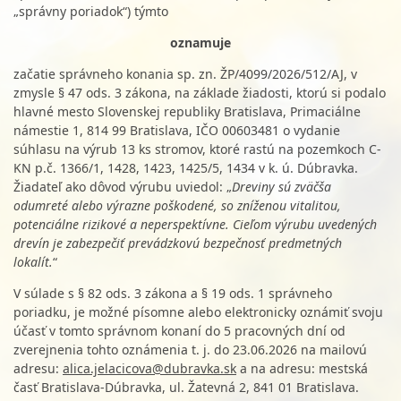
„správny poriadok“) týmto
oznamuje
začatie správneho konania sp. zn. ŽP/4099/2026/512/AJ, v
zmysle § 47 ods. 3 zákona, na základe žiadosti, ktorú si podalo
hlavné mesto Slovenskej republiky Bratislava, Primaciálne
námestie 1, 814 99 Bratislava, IČO 00603481 o vydanie
súhlasu na výrub 13 ks stromov, ktoré rastú na pozemkoch C-
KN p.č. 1366/1, 1428, 1423, 1425/5, 1434 v k. ú. Dúbravka.
Žiadateľ ako dôvod výrubu uviedol: „
Dreviny sú zväčša
odumreté alebo výrazne poškodené, so zníženou vitalitou,
potenciálne rizikové a neperspektívne. Cieľom výrubu uvedených
drevín je zabezpečiť prevádzkovú bezpečnosť predmetných
lokalít.
“
V súlade s § 82 ods. 3 zákona a § 19 ods. 1 správneho
poriadku, je možné písomne alebo elektronicky oznámiť svoju
účasť v tomto správnom konaní do 5 pracovných dní od
zverejnenia tohto oznámenia t. j. do 23.06.2026 na mailovú
adresu:
alica.jelacicova@dubravka.sk
a na adresu: mestská
časť Bratislava-Dúbravka, ul. Žatevná 2, 841 01 Bratislava.