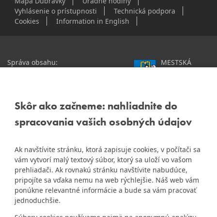
Mapa Dúbravky
Úradné hodiny
Vyhlásenie o prístupnosti
Technická podpora
Cookies
Information in English
Správa obsahu:
MESTSKÁ
webmaster@dubravka.sk
ČASŤ
Informácie:
info@dubravka.sk
BRATISLAVA-
DÚBRAVKA
Staršie informácie a dokumenty
Žatevná 2, 844 02
Skôr ako začneme: nahliadnite do
nájdete na
Bratislava
spracovania vašich osobných údajov
starej stránke Dúbravky
IČO: 00603406
Ak navštívite stránku, ktorá zapisuje cookies, v počítači sa
DIČ: 2020919120
vám vytvorí malý textový súbor, ktorý sa uloží vo vašom
IČ DPH: Nie sme platca
prehliadači. Ak rovnakú stránku navštívite nabudúce,
Naša mestská časť získala 3.
DPH
pripojíte sa vďaka nemu na web rýchlejšie. Náš web vám
ZlatyErb.sk
miesto v súťaži
o
ponúkne relevantné informácie a bude sa vám pracovať
najlepšiu internetovú stránku
Bankové spojenie:
jednoduchšie.
samospráv za rok 2020
Všeobecná úverová banka,