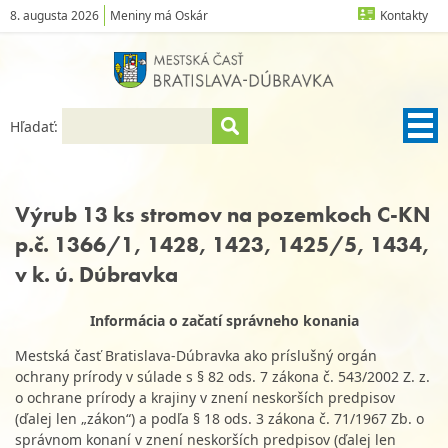
8. augusta 2026
Meniny má Oskár
Kontakty
Hľadať:
Výrub 13 ks stromov na pozemkoch C-KN
p.č. 1366/1, 1428, 1423, 1425/5, 1434,
v k. ú. Dúbravka
Informácia o začatí správneho konania
Mestská časť Bratislava-Dúbravka ako príslušný orgán
ochrany prírody v súlade s § 82 ods. 7 zákona č. 543/2002 Z. z.
o ochrane prírody a krajiny v znení neskorších predpisov
(ďalej len „zákon“) a podľa § 18 ods. 3 zákona č. 71/1967 Zb. o
správnom konaní v znení neskorších predpisov (ďalej len