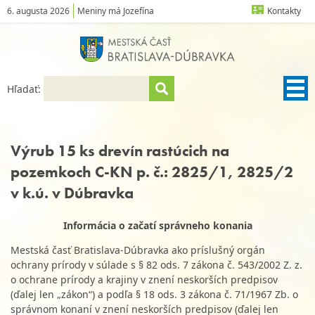
6. augusta 2026
Meniny má Jozefína
Kontakty
Hľadať:
Výrub 15 ks drevín rastúcich na
pozemkoch C-KN p. č.: 2825/1, 2825/2
v k.ú. v Dúbravka
Informácia o začatí správneho konania
Mestská časť Bratislava-Dúbravka ako príslušný orgán
ochrany prírody v súlade s § 82 ods. 7 zákona č. 543/2002 Z. z.
o ochrane prírody a krajiny v znení neskorších predpisov
(ďalej len „zákon“) a podľa § 18 ods. 3 zákona č. 71/1967 Zb. o
správnom konaní v znení neskorších predpisov (ďalej len