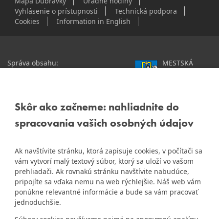
Mapa Dúbravky
Úradné hodiny
Vyhlásenie o prístupnosti
Technická podpora
Cookies
Information in English
Správa obsahu:
MESTSKÁ
webmaster@dubravka.sk
ČASŤ
Informácie:
info@dubravka.sk
BRATISLAVA-
DÚBRAVKA
Staršie informácie a dokumenty
Žatevná 2, 844 02
Skôr ako začneme: nahliadnite do
nájdete na
Bratislava
spracovania vašich osobných údajov
starej stránke Dúbravky
IČO: 00603406
Ak navštívite stránku, ktorá zapisuje cookies, v počítači sa
DIČ: 2020919120
vám vytvorí malý textový súbor, ktorý sa uloží vo vašom
IČ DPH: Nie sme platca
prehliadači. Ak rovnakú stránku navštívite nabudúce,
Naša mestská časť získala 3.
DPH
pripojíte sa vďaka nemu na web rýchlejšie. Náš web vám
ZlatyErb.sk
miesto v súťaži
o
ponúkne relevantné informácie a bude sa vám pracovať
najlepšiu internetovú stránku
Bankové spojenie:
jednoduchšie.
samospráv za rok 2020
Všeobecná úverová banka,