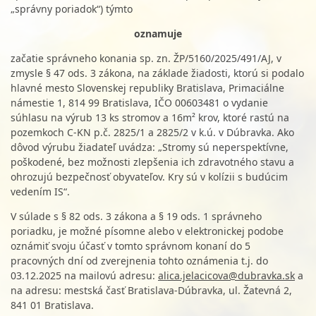
„správny poriadok“) týmto
oznamuje
začatie správneho konania sp. zn. ŽP/5160/2025/491/AJ, v
zmysle § 47 ods. 3 zákona, na základe žiadosti, ktorú si podalo
hlavné mesto Slovenskej republiky Bratislava, Primaciálne
námestie 1, 814 99 Bratislava, IČO 00603481 o vydanie
súhlasu na výrub 13 ks stromov a 16m² krov, ktoré rastú na
pozemkoch C-KN p.č. 2825/1 a 2825/2 v k.ú. v Dúbravka. Ako
dôvod výrubu žiadateľ uvádza: „Stromy sú neperspektívne,
poškodené, bez možnosti zlepšenia ich zdravotného stavu a
ohrozujú bezpečnosť obyvateľov. Kry sú v kolízii s budúcim
vedením IS“.
V súlade s § 82 ods. 3 zákona a § 19 ods. 1 správneho
poriadku, je možné písomne alebo v elektronickej podobe
oznámiť svoju účasť v tomto správnom konaní do 5
pracovných dní od zverejnenia tohto oznámenia t.j. do
03.12.2025 na mailovú adresu:
alica.jelacicova@dubravka.sk
a
na adresu: mestská časť Bratislava-Dúbravka, ul. Žatevná 2,
841 01 Bratislava.