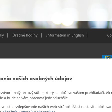
ky
Úradné hodiny
Information in English
Co
e Dúbravky
vania vašich osobných údajov
IČO: 0
DIČ: 2
IČ DPH
ám vytvorí malý textový súbor, ktorý sa uloží vo vašom prehliadači. 
o najlepšiu internetovú stránku samospráv za
ie a bude sa vám pracovať jednoduchšie.
Bankov
Všeobec
osti a vylepšovanie našich web stránok. Ak si nastavíte blokovan
Číslo 
e.
Viac info k spracúvaniu cookies.