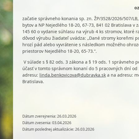
o
začatie správneho konania sp. zn. ŽP/3528/2026/507/LB, 
bytov a NP Nejedlého 18-20, 67-73, 841 02 Bratislava v z
145 60 o vydanie súhlasu na výrub 4 ks stromov, ktoré 
dôvod výrubu žiadateľ uvádza: „Dané stromy koreňmi poš
hrozí pád alebo vyvrátenie s následkom možného ohroze
priestorov Nejedlého 18-20, 65-73.“.
V súlade s § 82 ods. 3 zákona a § 19 ods. 1 správneho 
účasť v tomto správnom konaní do 5 pracovných dní od z
adresu:
linda.benkovicova@dubravka.sk
a na adresu: me
Bratislava.
Dátum zverejnenia: 26.03.2026
Dátum zvesenia: 03.04.2026
Dátum poslednej aktualizácie: 26.03.2026