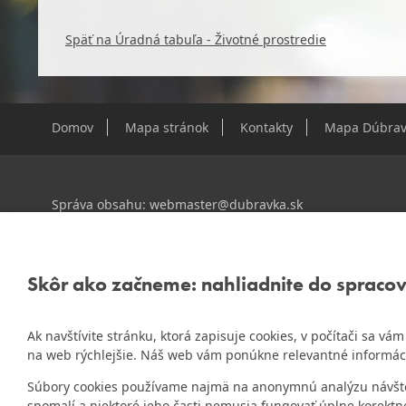
Späť na Úradná tabuľa - Životné prostredie
Domov
Mapa stránok
Kontakty
Mapa Dúbrav
Správa obsahu:
webmaster@dubravka.sk
Informácie:
info@dubravka.sk
Staršie informácie a dokumenty nájdete na
starej stránk
Skôr ako začneme: nahliadnite do spraco
Ak navštívite stránku, ktorá zapisuje cookies, v počítači sa v
ZlatyErb.sk
Naša mestská časť získala 3. miesto v súťaži
na web rýchlejšie. Náš web vám ponúkne relevantné informác
rok 2020
Súbory cookies používame najmä na anonymnú analýzu návštevn
spomalí a niektoré jeho časti nemusia fungovať úplne korektn