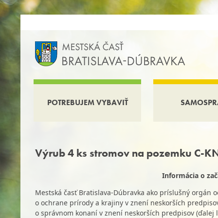
POTREBUJEM VYBAVIŤ
SAMOSPR
Výrub 4 ks stromov na pozemku C-KN
Informácia o za
Mestská časť Bratislava-Dúbravka ako príslušný orgán oc
o ochrane prírody a krajiny v znení neskorších predpisov
o správnom konaní v znení neskorších predpisov (ďalej 