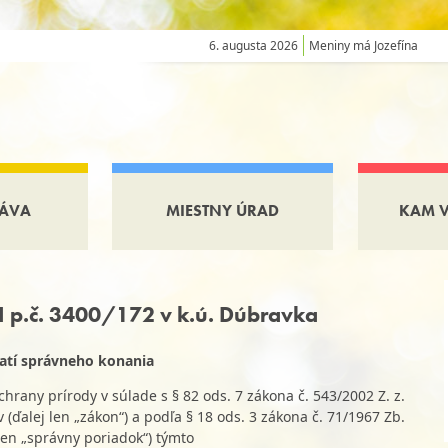
6. augusta 2026
Meniny má Jozefína
ÁVA
MIESTNY ÚRAD
KAM 
 p.č. 3400/172 v k.ú. Dúbravka
čatí správneho konania
hrany prírody v súlade s § 82 ods. 7 zákona č. 543/2002 Z. z.
 (ďalej len „zákon“) a podľa § 18 ods. 3 zákona č. 71/1967 Zb.
len „správny poriadok“) týmto