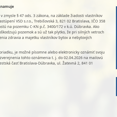
znamuje
v zmysle § 47 ods. 3 zákona, na základe žiadosti vlastníkov
astúpení VSD s.r.o., Trebišovská 3, 821 02 Bratislava, IČO 358
rastú na pozemku C-KN p.č. 3400/172 v k.ú. Dúbravka. Ako
kodzujú pozemok a sú už tak plytko, že pri silných vetroch
nia zdravia a majetku vlastníkov bytov a nebytových
poriadku, je možné písomne alebo elektronicky oznámiť svoju
verejnenia tohto oznámenia t. j. do 02.04.2026 na mailovú
stská časť Bratislava-Dúbravka, ul. Žatevná 2, 841 01