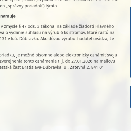
len „správny poriadok“) týmto
znamuje
v zmysle § 47 ods. 3 zákona, na základe žiadosti Hlavného
ava o vydanie súhlasu na výrub 6 ks stromov, ktoré rastú na
131 v k.ú. Dúbravka. Ako dôvod výrubu žiadateľ uvádza, že
poriadku, je možné písomne alebo elektronicky oznámiť svoju
verejnenia tohto oznámenia t. j. do 27.01.2026 na mailovú
stská časť Bratislava-Dúbravka, ul. Žatevná 2, 841 01