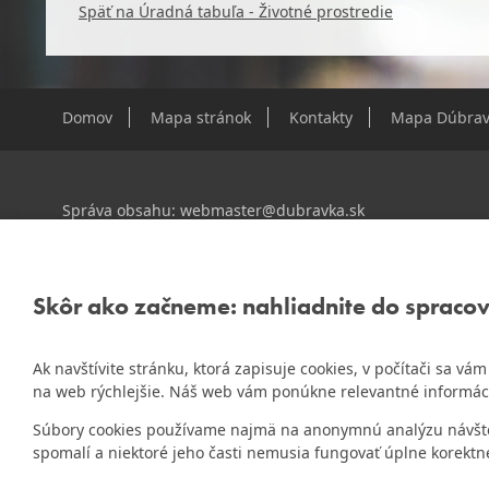
Späť na Úradná tabuľa - Životné prostredie
Domov
Mapa stránok
Kontakty
Mapa Dúbrav
Správa obsahu:
webmaster@dubravka.sk
Informácie:
info@dubravka.sk
Staršie informácie a dokumenty nájdete na
starej stránk
Skôr ako začneme: nahliadnite do spraco
Ak navštívite stránku, ktorá zapisuje cookies, v počítači sa v
ZlatyErb.sk
Naša mestská časť získala 3. miesto v súťaži
na web rýchlejšie. Náš web vám ponúkne relevantné informác
rok 2020
Súbory cookies používame najmä na anonymnú analýzu návštevn
spomalí a niektoré jeho časti nemusia fungovať úplne korektn