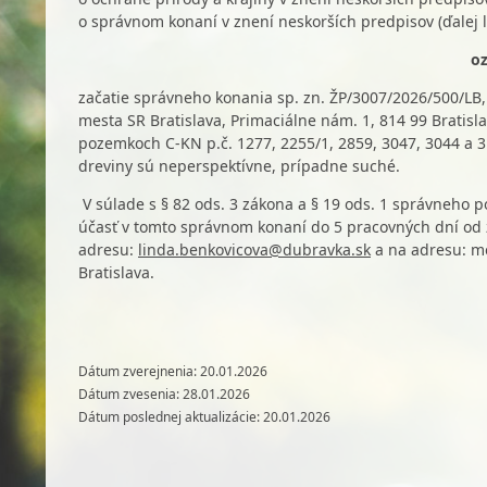
o správnom konaní v znení neskorších predpisov (ďalej 
o
začatie správneho konania sp. zn. ŽP/3007/2026/500/LB, 
mesta SR Bratislava, Primaciálne nám. 1, 814 99 Bratisl
pozemkoch C-KN p.č. 1277, 2255/1, 2859, 3047, 3044 a 3
dreviny sú neperspektívne, prípadne suché.
V súlade s § 82 ods. 3 zákona a § 19 ods. 1 správneho 
účasť v tomto správnom konaní do 5 pracovných dní od z
adresu:
linda.benkovicova@dubravka.sk
a na adresu: me
Bratislava.
Dátum zverejnenia: 20.01.2026
Dátum zvesenia: 28.01.2026
Dátum poslednej aktualizácie: 20.01.2026