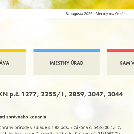
8. augusta 2026
Meniny má Oskár
ÁVA
MIESTNY ÚRAD
KAM 
KN p.č. 1277, 2255/1, 2859, 3047, 3044
čatí správneho konania
hrany prírody v súlade s § 82 ods. 7 zákona č. 543/2002 Z. z.
 (ďalej len „zákon“) a podľa § 18 ods. 3 zákona č. 71/1967 Zb.