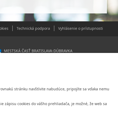
okies
Technická podpora
Vyhlásenie o prístupnosti
MESTSKÁ ČASŤ BRATISLAVA-DÚBRAVKA
Žatevná 2, 844 02 Bratislava
0603406
020919120
: Nie sme platca DPH
Ak rovnakú stránku navštívite nabudúce, pripojíte sa vďaka nemu
é spojenie:
ná úverová banka, a.s., Mlynské nivy 1, 829 90 Bratislava 25
ie zápisu cookies do vášho prehliadača, je možné, že web sa
účtu v tvare IBAN: SK31 0200 0000 0000 1012 8032, BIC kód: SUBASKBX