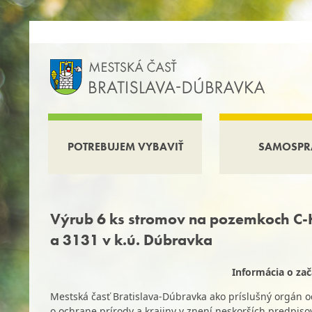
POTREBUJEM VYBAVIŤ
SAMOSPR
Výrub 6 ks stromov na pozemkoch C-
a 3131 v k.ú. Dúbravka
Informácia o za
Mestská časť Bratislava-Dúbravka ako príslušný orgán oc
o ochrane prírody a krajiny v znení neskorších predpisov