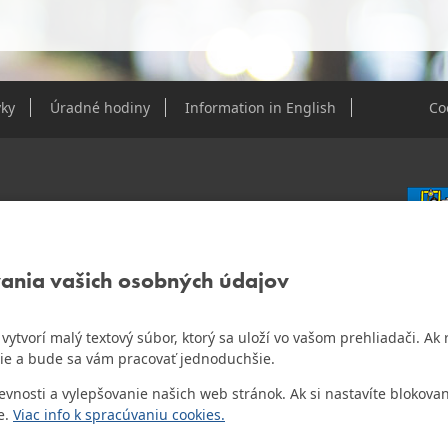
ky
Úradné hodiny
Information in English
Co
e Dúbravky
vania vašich osobných údajov
IČO: 0
DIČ: 2
IČ DPH
ám vytvorí malý textový súbor, ktorý sa uloží vo vašom prehliadači. 
o najlepšiu internetovú stránku samospráv za
ie a bude sa vám pracovať jednoduchšie.
Bankov
Všeobec
osti a vylepšovanie našich web stránok. Ak si nastavíte blokovan
Číslo 
e.
Viac info k spracúvaniu cookies.