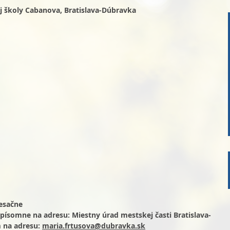
j školy Cabanova, Bratislava-Dúbravka
mesačne
te písomne na adresu: Miestny úrad mestskej časti Bratislava-
m na adresu:
maria.frtusova@dubravka.sk