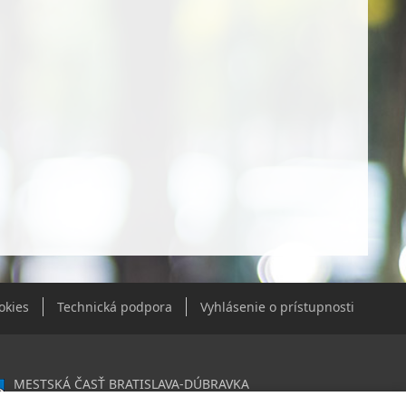
okies
Technická podpora
Vyhlásenie o prístupnosti
MESTSKÁ ČASŤ BRATISLAVA-DÚBRAVKA
Žatevná 2, 844 02 Bratislava