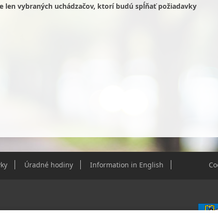
 len vybraných uchádzačov, ktorí budú spĺňať požiadavky
ky
Úradné hodiny
Information in English
Co