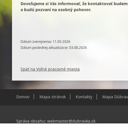
Dovoľujeme si Vás informovať, že kontaktovať budeme
a budú pozvaní na osobný pohovor.
Dátum zverejnenia: 11.05.2026
Dátum poslednej aktualizácie: 03.08.2026
Späť na Voľné pracovné miesta
Domov
Mapa stránok
Kontakty
Mapa Dúbrav
Správa obsahu:
webmaster@dubravka.sk
Informácie:
info@dubravka.sk