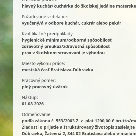
hlavný kuchár/kuchárka do školskej jedálne materske
Požadované vzdelanie:
vyučený/á v odbore kuchár, cukrár alebo pekár
Kvalifikačné predpoklady:
hygienické minimum/odborná spôsobilosť
zdravotný preukaz/zdravotná spôsobilosť
prax v školskom stravovaní je výhodou
Miesto výkonu práce:
mestská časť Bratislava-Dúbravka
Pracovný pomer:
plný pracovný úväzok
Nástup:
01.08.2026
Odmeňovanie:
podľa zákona č. 553/2003 Z. z. plat 1290,00 € brutto/
Žiadosti o prijatie a štruktúrovaný životopis zasielaj
Dúbravka, Žatevná 2, 844 02 Bratislava alebo e-mailo