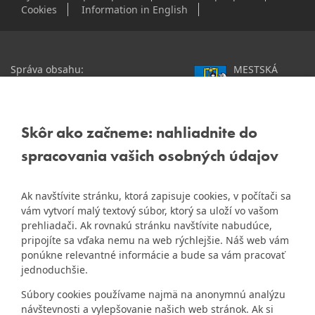
Cookies
Information in English
Správa obsahu:
MESTSKÁ
webmaster@dubravka.sk
ČASŤ
Informácie:
info@dubravka.sk
BRATISLAVA-
DÚBRAVKA
Staršie informácie a dokumenty
Žatevná 2, 844 02
Skôr ako začneme: nahliadnite do
nájdete na
Bratislava
spracovania vašich osobných údajov
starej stránke Dúbravky
IČO: 00603406
Ak navštívite stránku, ktorá zapisuje cookies, v počítači sa
DIČ: 2020919120
vám vytvorí malý textový súbor, ktorý sa uloží vo vašom
IČ DPH: Nie sme platca
prehliadači. Ak rovnakú stránku navštívite nabudúce,
Naša mestská časť získala 3.
DPH
pripojíte sa vďaka nemu na web rýchlejšie. Náš web vám
ZlatyErb.sk
miesto v súťaži
o
ponúkne relevantné informácie a bude sa vám pracovať
najlepšiu internetovú stránku
Bankové spojenie:
jednoduchšie.
samospráv za rok 2020
Všeobecná úverová banka,
Súbory cookies používame najmä na anonymnú analýzu
a.s., Mlynské nivy 1, 829 90
návštevnosti a vylepšovanie našich web stránok. Ak si
Bratislava 25