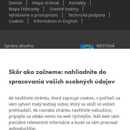
Domov
Mapa stránok
Kontakty
Mapa Dúbravky
Úradné hodiny
Vyhlásenie o prístupnosti
Technická podpora
Cookies
Information in English
Správa obsahu:
MESTSKÁ
webmaster@dubravka.sk
ČASŤ
Informácie:
info@dubravka.sk
BRATISLAVA-
DÚBRAVKA
Staršie informácie a dokumenty
Žatevná 2, 844 02
Skôr ako začneme: nahliadnite do
nájdete na
Bratislava
spracovania vašich osobných údajov
starej stránke Dúbravky
IČO: 00603406
Ak navštívite stránku, ktorá zapisuje cookies, v počítači sa
DIČ: 2020919120
vám vytvorí malý textový súbor, ktorý sa uloží vo vašom
IČ DPH: Nie sme platca
prehliadači. Ak rovnakú stránku navštívite nabudúce,
Naša mestská časť získala 3.
pripojíte sa vďaka nemu na web rýchlejšie. Náš web vám
DPH
ZlatyErb.sk
miesto v súťaži
o
ponúkne relevantné informácie a bude sa vám pracovať
najlepšiu internetovú stránku
Bankové spojenie:
jednoduchšie.