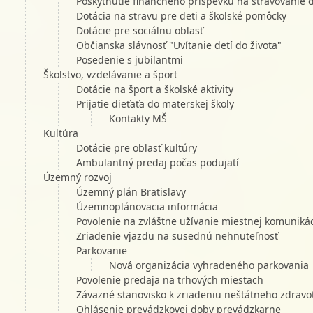
Poskytnutie finančného príspevku na stravovanie
Dotácia na stravu pre deti a školské pomôcky
Dotácie pre sociálnu oblasť
Občianska slávnosť "Uvítanie detí do života"
Posedenie s jubilantmi
Školstvo, vzdelávanie a šport
Dotácie na šport a školské aktivity
Prijatie dieťaťa do materskej školy
Kontakty MŠ
Kultúra
Dotácie pre oblasť kultúry
Ambulantný predaj počas podujatí
Územný rozvoj
Územný plán Bratislavy
Územnoplánovacia informácia
Povolenie na zvláštne užívanie miestnej komunikácie
Zriadenie vjazdu na susednú nehnuteľnosť
Parkovanie
Nová organizácia vyhradeného parkovania
Povolenie predaja na trhových miestach
Záväzné stanovisko k zriadeniu neštátneho zdravo
Ohlásenie prevádzkovej doby prevádzkarne