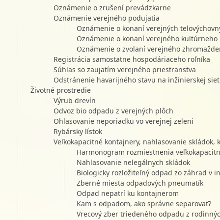
Oznámenie o zrušení prevádzkarne
Oznámenie verejného podujatia
Oznámenie o konaní verejných telovýchovnýc
Oznámenie o konaní verejného kultúrneho 
Oznámenie o zvolaní verejného zhromažde
Registrácia samostatne hospodáriaceho roľníka
Súhlas so zaujatím verejného priestranstva
Odstránenie havarijného stavu na inžinierskej siet
Životné prostredie
Výrub drevín
Odvoz bio odpadu z verejných plôch
Ohlasovanie neporiadku vo verejnej zeleni
Rybársky lístok
Veľkokapacitné kontajnery, nahlasovanie skládok
Harmonogram rozmiestnenia veľkokapacitn
Nahlasovanie nelegálnych skládok
Biologicky rozložiteľný odpad zo záhrad v i
Zberné miesta odpadových pneumatík
Odpad nepatrí ku kontajnerom
Kam s odpadom, ako správne separovať?
Vrecový zber triedeného odpadu z rodinn