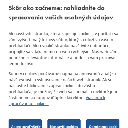
DÚBRAVKA
Staršie informácie a dokumenty
Žatevná 2, 844 02
Skôr ako začneme: nahliadnite do
nájdete na
Bratislava
spracovania vašich osobných údajov
starej stránke Dúbravky
IČO: 00603406
Ak navštívite stránku, ktorá zapisuje cookies, v počítači sa
DIČ: 2020919120
vám vytvorí malý textový súbor, ktorý sa uloží vo vašom
IČ DPH: Nie sme platca
prehliadači. Ak rovnakú stránku navštívite nabudúce,
Naša mestská časť získala 3.
DPH
pripojíte sa vďaka nemu na web rýchlejšie. Náš web vám
ZlatyErb.sk
miesto v súťaži
o
ponúkne relevantné informácie a bude sa vám pracovať
najlepšiu internetovú stránku
Bankové spojenie:
jednoduchšie.
samospráv za rok 2020
Všeobecná úverová banka,
Súbory cookies používame najmä na anonymnú analýzu
a.s., Mlynské nivy 1, 829 90
návštevnosti a vylepšovanie našich web stránok. Ak si
Bratislava 25
nastavíte blokovanie zápisu cookies do vášho
Číslo účtu v tvare IBAN:
prehliadača, je možné, že web sa spomalí a niektoré jeho
SK31 0200 0000 0000 1012
časti nemusia fungovať úplne korektne.
Viac info k
8032, BIC kód: SUBASKBX
spracúvaniu cookies.
2014-2026 © MÚ Bratislava-Dúbravka