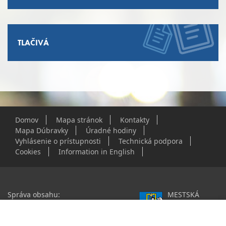
TLAČIVÁ
Domov
Mapa stránok
Kontakty
Mapa Dúbravky
Úradné hodiny
Vyhlásenie o prístupnosti
Technická podpora
Cookies
Information in English
Správa obsahu:
MESTSKÁ
webmaster@dubravka.sk
ČASŤ
Informácie:
info@dubravka.sk
BRATISLAVA-