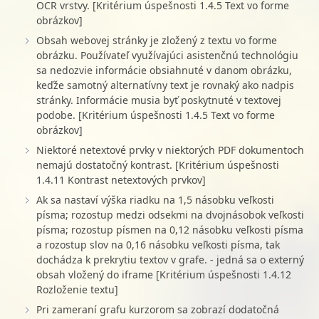
OCR vrstvy. [Kritérium úspešnosti 1.4.5 Text vo forme
obrázkov]
Obsah webovej stránky je zložený z textu vo forme
obrázku. Používateľ využívajúci asistenčnú technológiu
sa nedozvie informácie obsiahnuté v danom obrázku,
keďže samotný alternatívny text je rovnaký ako nadpis
stránky. Informácie musia byť poskytnuté v textovej
podobe. [Kritérium úspešnosti 1.4.5 Text vo forme
obrázkov]
Niektoré netextové prvky v niektorých PDF dokumentoch
nemajú dostatočný kontrast. [Kritérium úspešnosti
1.4.11 Kontrast netextových prvkov]
Ak sa nastaví výška riadku na 1,5 násobku veľkosti
písma; rozostup medzi odsekmi na dvojnásobok veľkosti
písma; rozostup písmen na 0,12 násobku veľkosti písma
a rozostup slov na 0,16 násobku veľkosti písma, tak
dochádza k prekrytiu textov v grafe. - jedná sa o externý
obsah vložený do iframe [Kritérium úspešnosti 1.4.12
Rozloženie textu]
Pri zameraní grafu kurzorom sa zobrazí dodatočná