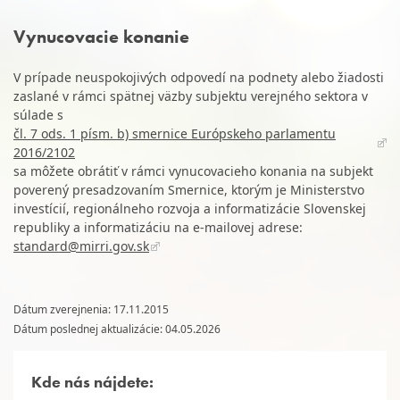
Vynucovacie konanie
V prípade neuspokojivých odpovedí na podnety alebo žiadosti
zaslané v rámci spätnej väzby subjektu verejného sektora v
súlade s
čl. 7 ods. 1 písm. b) smernice Európskeho parlamentu
2016/2102
sa môžete obrátiť v rámci vynucovacieho konania na subjekt
poverený presadzovaním Smernice, ktorým je Ministerstvo
investícií, regionálneho rozvoja a informatizácie Slovenskej
republiky a informatizáciu na e-mailovej adrese:
standard@mirri.gov.sk
Dátum zverejnenia: 17.11.2015
Dátum poslednej aktualizácie: 04.05.2026
Kde nás nájdete: