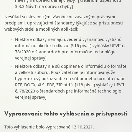
návrhy na opravu danej chyby. [Kritérium úspešnosti
3.3.3 Návrh na opravu chyby]
Nesúlad so slovenskými všeobecne záväznými právnymi
predpismi, upravujúcimi štandardy týkajúce sa prístupnosti
webových sídel a mobilných aplikácii:
Niektoré odkazy nemajú uvedenú významovo výstižnú
informáciu ako text odkazu. [§16 pís. f) vyhlášky UPVII č.
78/2020 o štandardoch pre informačné technológie
verejnej správy]
Niektoré odkazy nie sú doplnené o informáciu o formáte
a veľkosti súboru. Používateľ nie je informovaný, že
hypertextový odkaz vedie na súbor iného formátu (napr.
RTF, DOCX, XLS, PDF, ZIP atď.). [§18 pís. i) vyhlášky UPVII
č. 78/2020 o štandardoch pre informačné technológie
verejnej správy]
Vypracovanie tohto vyhlásenia o prístupnosti
Toto vyhlásenie bolo vypracované 13.10.2021.