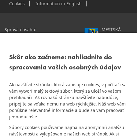
Cookies
Information in English
Správa obsahu:
MESTSKÁ
webmaster@dubravka.sk
ČASŤ
Informácie:
info@dubravka.sk
BRATISLAVA-
DÚBRAVKA
Staršie informácie a dokumenty
Žatevná 2, 844 02
Skôr ako začneme: nahliadnite do
nájdete na
Bratislava
spracovania vašich osobných údajov
starej stránke Dúbravky
IČO: 00603406
Ak navštívite stránku, ktorá zapisuje cookies, v počítači sa
DIČ: 2020919120
vám vytvorí malý textový súbor, ktorý sa uloží vo vašom
IČ DPH: Nie sme platca
prehliadači. Ak rovnakú stránku navštívite nabudúce,
Naša mestská časť získala 3.
DPH
pripojíte sa vďaka nemu na web rýchlejšie. Náš web vám
ZlatyErb.sk
miesto v súťaži
o
ponúkne relevantné informácie a bude sa vám pracovať
najlepšiu internetovú stránku
Bankové spojenie:
jednoduchšie.
samospráv za rok 2020
Všeobecná úverová banka,
Súbory cookies používame najmä na anonymnú analýzu
a.s., Mlynské nivy 1, 829 90
návštevnosti a vylepšovanie našich web stránok. Ak si
Bratislava 25