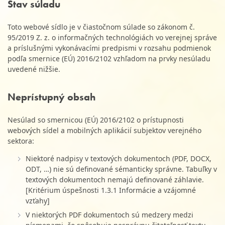
Stav súladu
Toto webové sídlo je v čiastočnom súlade so zákonom č.
95/2019 Z. z. o informačných technológiách vo verejnej správe
a príslušnými vykonávacími predpismi v rozsahu podmienok
podľa smernice (EÚ) 2016/2102 vzhľadom na prvky nesúladu
uvedené nižšie.
Neprístupný obsah
Nesúlad so smernicou (EÚ) 2016/2102 o prístupnosti
webových sídel a mobilných aplikácií subjektov verejného
sektora:
Niektoré nadpisy v textových dokumentoch (PDF, DOCX,
ODT, …) nie sú definované sémanticky správne. Tabuľky v
textových dokumentoch nemajú definované záhlavie.
[Kritérium úspešnosti 1.3.1 Informácie a vzájomné
vzťahy]
V niektorých PDF dokumentoch sú medzery medzi