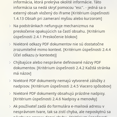
informácia, ktorá prekrýva okolité informácie. Táto
informácia sa nedá skryť pomocou "esc". - jedná sa o
externý obsah vložený do iframe [Kritérium úspešnosti
1.4.13 Obsah pri zameraní myšou alebo kurzorom]
Na podstránkach nefunguje mechanizmus na
preskočenie opakujúcich sa častí obsahu. [Kritérium
úspešnosti 2.4.1 Preskočenie blokov]
Niektoré odkazy PDF dokumentov nie sú dostatočne
zrozumiteľné mimo kontext. [Kritérium úspešnosti 2.4.4
Účel odkazu (v kontexte)]
Chýbajúce alebo nesprávne definované názvy PDF
dokumentov. [Kritérium úspešnosti 2.4.2 Každá stránka
má názov]
Niektoré PDF dokumenty nemajú vytvorené záložky z
nadpisov. [Kritérium úspešnosti 2.4.5 Viacero spôsobov]
Niektoré PDF dokumenty obsahujú prázdne nadpisy.
[Kritérium úspešnosti 2.4.6 Nadpisy a menovky]
Ak používateľ zadá do formulára e-mailová adresu v
nesprávnom tvare, tak sa zistí chyba, ale neposkytnú sa