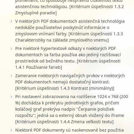
písmenami, čo spôsobuje nesprávnu čitateľnosť textu
asistenčnou technológiou. [Kritérium úspešnosti 1.3.2
Zmysluplné poradie]
V niektorých PDF dokumentoch asistenčná technológia
nedokáže používateľovi poskytnúť informácie o
zmyslovom vnímaní farby. [Kritérium úspešnosti 1.3.3
Charakteristiky na základe zmyslového vnemu]
Pre niektoré hypertextové odkazy v niektorých PDF
dokumentoch sa farba používa ako jediný rozlišovací
prostriedok od bežného textu. [Kritérium úspešnosti
1.4.1 Používanie farieb]
Zameranie niektorých navigačných prvkov v niektorých
PDF dokumentoch nemajú dostatočný kontrast.
[Kritérium úspešnosti 1.4.3 Kontrast (minimálny)]
Pri nastavení zobrazovania na rozlíšenie 1024 x 768 (200
%) dochádza k prekrytiu jednotlivých grafov, pričom
koláčový graf prekrýva nadpis "Čerpanie položiek
rozpočtu"; jedná sa o externý obsah vložený do iframe
[Kritérium úspešnosti 1.4.4 Zmena veľkosti textu]
Niektoré PDF dokumenty sú naskenované bez použitia