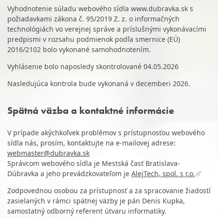
Vyhodnotenie súladu webového sídla www.dubravka.sk s
požiadavkami zákona č. 95/2019 Z. z. o informačných
technológiách vo verejnej správe a príslušnými vykonávacími
predpismi v rozsahu podmienok podľa smernice (EÚ)
2016/2102 bolo vykonané samohodnotením.
Vyhlásenie bolo naposledy skontrolované 04.05.2026
Nasledujúca kontrola bude vykonaná v decemberi 2026.
Spätná väzba a kontaktné informácie
V prípade akýchkoľvek problémov s prístupnosťou webového
sídla nás, prosím, kontaktujte na e-mailovej adrese:
webmaster@dubravka.sk
Správcom webového sídla je Mestská časť Bratislava-
Dúbravka a jeho prevádzkovateľom je
AlejTech, spol. s r.o.
Zodpovednou osobou za prístupnosť a za spracovanie žiadostí
zasielaných v rámci spätnej väzby je pán Denis Kupka,
samostatný odborný referent útvaru informatiky.