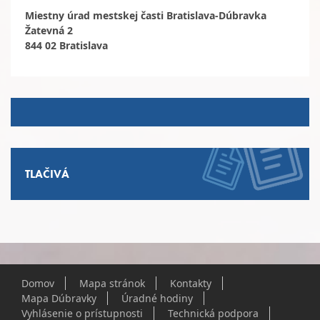
Miestny úrad mestskej časti Bratislava-Dúbravka
Žatevná 2
844 02 Bratislava
TLAČIVÁ
Domov
Mapa stránok
Kontakty
Mapa Dúbravky
Úradné hodiny
Vyhlásenie o prístupnosti
Technická podpora