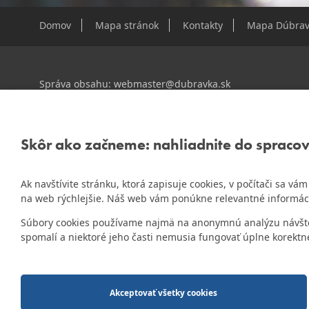
Domov
Mapa stránok
Kontakty
Mapa Dúbrav
Správa obsahu:
webmaster@dubravka.sk
Informácie:
info@dubravka.sk
Staršie informácie a dokumenty nájdete na
starej stránk
Skôr ako začneme: nahliadnite do spraco
Ak navštívite stránku, ktorá zapisuje cookies, v počítači sa v
ZlatyErb.sk
Naša mestská časť získala 3. miesto v súťaži
na web rýchlejšie. Náš web vám ponúkne relevantné informác
rok 2020
Súbory cookies používame najmä na anonymnú analýzu návštevn
spomalí a niektoré jeho časti nemusia fungovať úplne korektn
2014-2026 © MÚ Bratislava-Dúbravka
Tvorba web stránok
a
redakčný systém
od firmy
AlejTech, spol. s r.