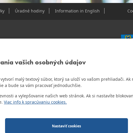
ky
Úradné hodiny
Information in English
Co
e Dúbravky
vania vašich osobných údajov
IČO: 0
DIČ: 2
IČ DPH
ám vytvorí malý textový súbor, ktorý sa uloží vo vašom prehliadači. 
o najlepšiu internetovú stránku samospráv za
ie a bude sa vám pracovať jednoduchšie.
Bankov
Všeobec
osti a vylepšovanie našich web stránok. Ak si nastavíte blokovan
Číslo 
e.
Viac info k spracúvaniu cookies.
o.