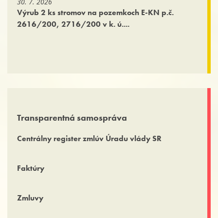
30. 7. 2026
Výrub 2 ks stromov na pozemkoch E-KN p.č.
2616/200, 2716/200 v k. ú....
Transparentná samospráva
Centrálny register zmlúv Úradu vlády SR
Faktúry
Zmluvy