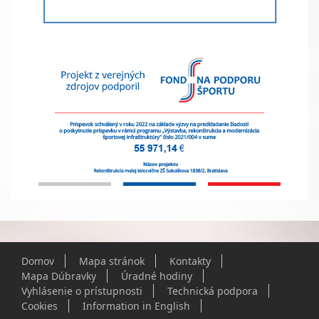
Domov
Mapa stránok
Kontakty
Mapa Dúbravky
Úradné hodiny
Vyhlásenie o prístupnosti
Technická podpora
Cookies
Information in English