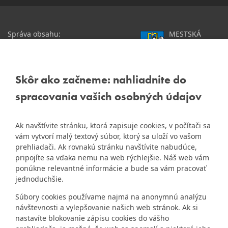
Správa obsahu:
MESTSKÁ
webmaster@dubravka.sk
ČASŤ
Informácie:
info@dubravka.sk
BRATISLAVA-
DÚBRAVKA
Staršie informácie a dokumenty
Žatevná 2, 844 02
Skôr ako začneme: nahliadnite do
nájdete na
Bratislava
spracovania vašich osobných údajov
starej stránke Dúbravky
IČO: 00603406
Ak navštívite stránku, ktorá zapisuje cookies, v počítači sa
DIČ: 2020919120
vám vytvorí malý textový súbor, ktorý sa uloží vo vašom
IČ DPH: Nie sme platca
prehliadači. Ak rovnakú stránku navštívite nabudúce,
Naša mestská časť získala 3.
DPH
pripojíte sa vďaka nemu na web rýchlejšie. Náš web vám
ZlatyErb.sk
miesto v súťaži
o
ponúkne relevantné informácie a bude sa vám pracovať
najlepšiu internetovú stránku
Bankové spojenie:
jednoduchšie.
samospráv za rok 2020
Všeobecná úverová banka,
Súbory cookies používame najmä na anonymnú analýzu
a.s., Mlynské nivy 1, 829 90
návštevnosti a vylepšovanie našich web stránok. Ak si
Bratislava 25
nastavíte blokovanie zápisu cookies do vášho
Číslo účtu v tvare IBAN: