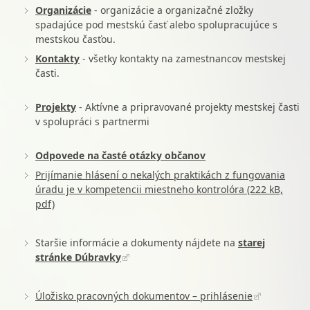
Organizácie
- organizácie a organizačné zložky
spadajúce pod mestskú časť alebo spolupracujúce s
mestskou časťou.
Kontakty
- všetky kontakty na zamestnancov mestskej
časti.
Projekty
- Aktívne a pripravované projekty mestskej časti
v spolupráci s partnermi
Odpovede na časté otázky občanov
Prijímanie hlásení o nekalých praktikách z fungovania
úradu je v kompetencii miestneho kontrolóra (222 kB,
pdf)
Staršie informácie a dokumenty nájdete na
starej
stránke Dúbravky
Úložisko pracovných dokumentov – prihlásenie