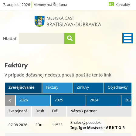
7. augusta 2026
Meniny má Štefánia
Kontakty
Hľadať:
Faktúry
V prípade dočasnej nedostupnosti použite tento link