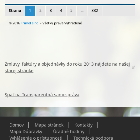
Zmluvy, faktúry a objednávky do roku 2013 nájdete na našej
starej stránke
Späť na Transparentná samospráva
Domov
Mapa stránok
Kontakty
Mapa Dúbravky
Úradné hodiny
Vyhlásenie o prístupnosti
Technická podpora