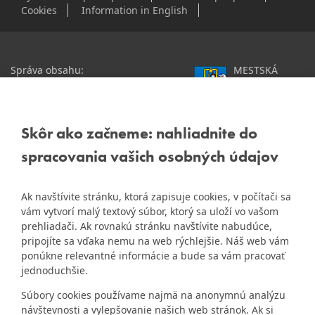
Cookies
Information in English
Správa obsahu:
MESTSKÁ
webmaster@dubravka.sk
ČASŤ
Informácie:
info@dubravka.sk
BRATISLAVA-
DÚBRAVKA
Staršie informácie a dokumenty
Žatevná 2, 844 02
Skôr ako začneme: nahliadnite do
nájdete na
Bratislava
spracovania vašich osobných údajov
starej stránke Dúbravky
IČO: 00603406
Ak navštívite stránku, ktorá zapisuje cookies, v počítači sa
DIČ: 2020919120
vám vytvorí malý textový súbor, ktorý sa uloží vo vašom
IČ DPH: Nie sme platca
prehliadači. Ak rovnakú stránku navštívite nabudúce,
Naša mestská časť získala 3.
DPH
pripojíte sa vďaka nemu na web rýchlejšie. Náš web vám
ZlatyErb.sk
miesto v súťaži
o
ponúkne relevantné informácie a bude sa vám pracovať
najlepšiu internetovú stránku
Bankové spojenie:
jednoduchšie.
samospráv za rok 2020
Všeobecná úverová banka,
Súbory cookies používame najmä na anonymnú analýzu
a.s., Mlynské nivy 1, 829 90
návštevnosti a vylepšovanie našich web stránok. Ak si
Bratislava 25