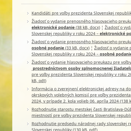
Kandidáti pre voľby prezidenta Slovenskej republik
Žiadosť o vydanie prenosného hlasovacieho preuka
elektronické podanie
(38 kB, docx)
¦
Žiadosť o vy
Slovenskej republiky v roku 2024 –
elektronické p
Žiadosť o vydanie prenosného hlasovacieho preuka
osobné podanie
(33 kB, docx)
¦
Žiadosť o vydanie
Slovenskej republiky v roku 2024 –
osobné podani
Žiadosť o vydanie hlasovacieho preukazu pre voľby
prostredníctvom osoby splnomocnenej žiadate
pre voľby prezidenta Slovenskej republiky v roku 
kB, odt)
Informácia o zverejnení elektronickej adresy na 
okrskových volebných komisií pre voľby prezidenta
2024, v prípade 2. kola volieb 06. apríla 2024 (138 
Rozhodnutie starostu mestskej časti Bratislava-Dú
miestností pre voľby prezidenta Slovenskej republi
Rozhodnutie predsedu národnej rady slovenskej rep
Slovenskej republiky (130 kB, pdf)