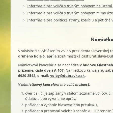
Informácie pre voliča s trvalým pobytom na území 
Informácie pre voliča s trvalým pobytom mimo úze
Informácie pre politické strany, koalíciu a petičné 
Námietko
V súvislosti s vyhlásením volieb prezidenta Slovenskej r
druhého kola 6. apríla 2024
mestská časť Bratislava-D
Námietková kancelária sa nachádza
v budove Miestneho
prízemie, číslo dverí A 107
. Námietkovú kanceláriu zab
6920 2542
, e-mail:
volby@dubravka.sk
.
V námietkovej kancelárii má volič možnosť:
overiť si, či je zapísaný v stálom zozname voličov,
údajov alebo vykonanie opráv,
požiadať o vydanie hlasovacieho preukazu,
požiadať o prenosnú volebnú schránku. O prenosnú