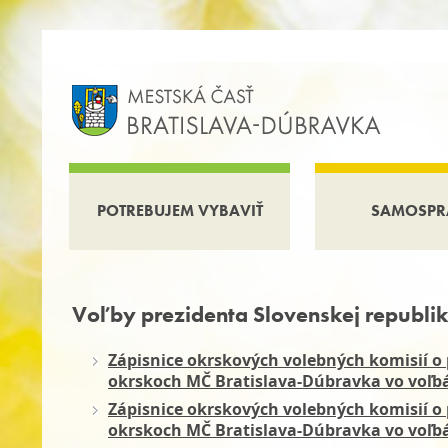
POTREBUJEM VYBAVIŤ
SAMOSPR
Voľby prezidenta Slovenskej republi
Zápisnice okrskových volebných komisií o
okrskoch MČ Bratislava-Dúbravka vo voľbác
Zápisnice okrskových volebných komisií o
okrskoch MČ Bratislava-Dúbravka vo voľbác