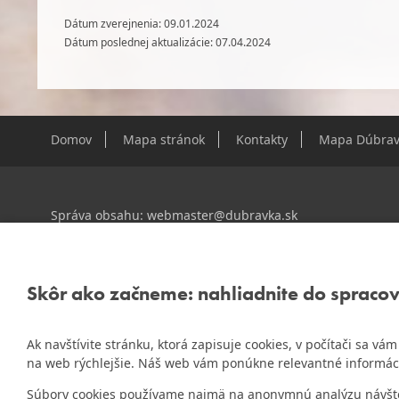
Dátum zverejnenia: 09.01.2024
Dátum poslednej aktualizácie: 07.04.2024
Domov
Mapa stránok
Kontakty
Mapa Dúbrav
Správa obsahu:
webmaster@dubravka.sk
Informácie:
info@dubravka.sk
Staršie informácie a dokumenty nájdete na
starej stránk
Skôr ako začneme: nahliadnite do spraco
Ak navštívite stránku, ktorá zapisuje cookies, v počítači sa v
ZlatyErb.sk
Naša mestská časť získala 3. miesto v súťaži
na web rýchlejšie. Náš web vám ponúkne relevantné informác
rok 2020
Súbory cookies používame najmä na anonymnú analýzu návštevn