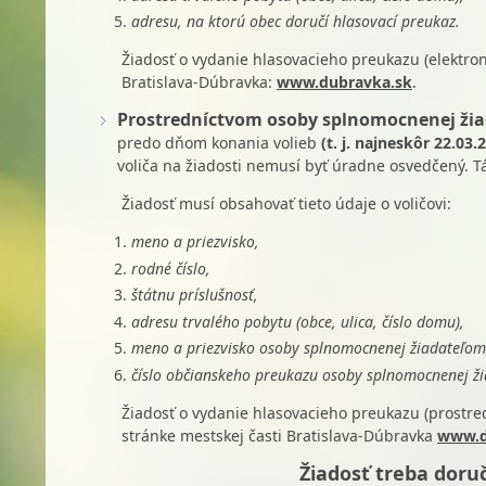
adresu, na ktorú obec doručí hlasovací preukaz.
Žiadosť o vydanie hlasovacieho preukazu (elektron
Bratislava-Dúbravka:
www.dubravka.sk
.
Prostredníctvom osoby splnomocnenej ži
predo dňom konania volieb
(t. j. najneskôr 22.03
voliča na žiadosti nemusí byť úradne osvedčený. 
Žiadosť musí obsahovať tieto údaje o voličovi:
meno a priezvisko,
rodné číslo,
štátnu príslušnosť,
adresu trvalého pobytu (obce, ulica, číslo domu),
meno a priezvisko osoby splnomocnenej žiadateľom
číslo občianskeho preukazu osoby splnomocnenej ž
Žiadosť o vydanie hlasovacieho preukazu (prostr
stránke mestskej časti Bratislava-Dúbravka
www.d
Žiadosť treba doru