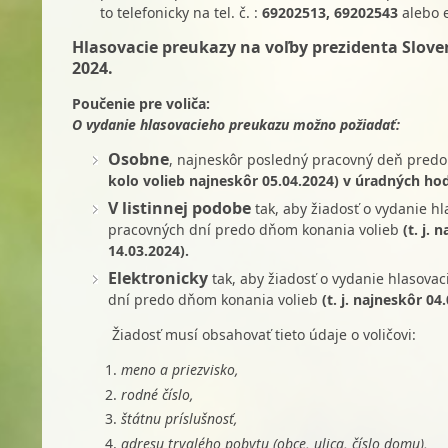
to telefonicky na tel. č. :
69202513
,
69202543
alebo e
Hlasovacie preukazy na voľby prezidenta Sloven
2024.
Poučenie pre voliča:
O vydanie hlasovacieho preukazu možno požiadať:
Osobne
, najneskôr posledný pracovný deň pred
kolo volieb najneskôr 05.04.2024) v úradných ho
V listinnej podobe
tak, aby žiadosť o vydanie h
pracovných dní predo dňom konania volieb
(t. j.
14.03.2024).
Elektronicky
tak, aby žiadosť o vydanie hlasov
dní predo dňom konania volieb
(t. j. najneskôr 0
Žiadosť musí obsahovať tieto údaje o voličovi:
meno a priezvisko,
rodné číslo,
štátnu príslušnosť,
adresu trvalého pobytu (obce, ulica, číslo domu),