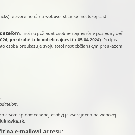
icky) je zverejnená na webovej stránke mestskej časti
adateľom
, možno požiadať osobne najneskôr v posledný deň
.2024; pre druhé kolo volieb najneskôr 05.04.2024)
. Podpis
Táto osoba preukazuje svoju totožnosť občianskym preukazom.
,
iadateľom.
edníctvom splnomocnenej osoby) je zverejnená na webovej
ubravka.sk
.
čiť na e-mailovú adresu: