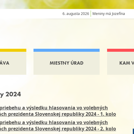
6. augusta 2026
Meniny má Jozefína
ÁVA
MIESTNY ÚRAD
KAM 
ky 2024
 priebehu a výsledku hlasovania vo volebných
h prezidenta Slovenskej republiky 2024 - 1. kolo
 priebehu a výsledku hlasovania vo volebných
h prezidenta Slovenskej republiky 2024 - 2. kolo