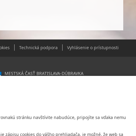
okies
Technická podpora
Vyhlásenie o prístupnosti
MESTSKÁ ČASŤ BRATISLAVA-DÚBRAVKA
Žatevná 2, 844 02 Bratislava
0603406
020919120
: Nie sme platca DPH
Ak rovnakú stránku navštívite nabudúce, pripojíte sa vďaka nemu
é spojenie:
ná úverová banka, a.s., Mlynské nivy 1, 829 90 Bratislava 25
ie zápisu cookies do vášho prehliadača, je možné, že web sa