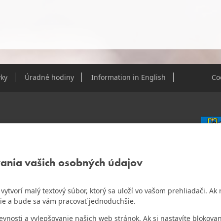
ky
Úradné hodiny
Information in English
Co
e Dúbravky
vania vašich osobných údajov
IČO: 0
DIČ: 2
IČ DPH
ám vytvorí malý textový súbor, ktorý sa uloží vo vašom prehliadači. 
o najlepšiu internetovú stránku samospráv za
ie a bude sa vám pracovať jednoduchšie.
Bankov
Všeobec
osti a vylepšovanie našich web stránok. Ak si nastavíte blokovan