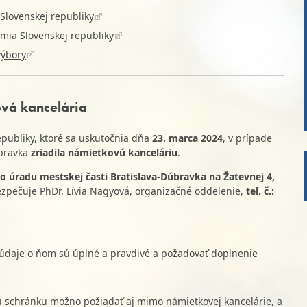
Slovenskej republiky
mia Slovenskej republiky
výbory
vá kancelária
epubliky, ktoré sa uskutočnia dňa
23. marca 2024
, v prípade
úbravka
zriadila námietkovú kanceláriu
.
 úradu mestskej časti Bratislava-Dúbravka na Žatevnej 4,
ezpečuje PhDr. Lívia Nagyová, organizačné oddelenie,
tel. č.:
 či údaje o ňom sú úplné a pravdivé a požadovať doplnenie
 schránku možno požiadať aj mimo námietkovej kancelárie, a