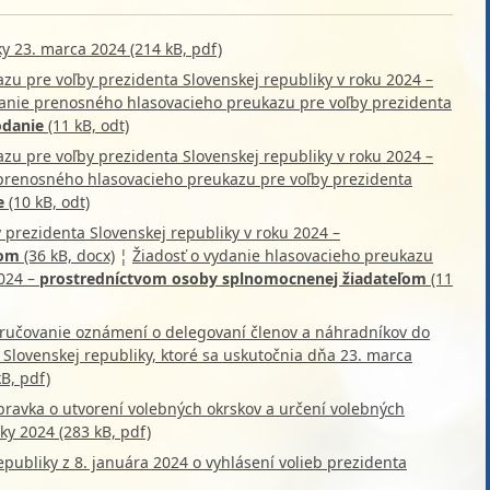
y 23. marca 2024 (214 kB, pdf)
zu pre voľby prezidenta Slovenskej republiky v roku 2024 –
danie prenosného hlasovacieho preukazu pre voľby prezidenta
odanie
(11 kB, odt)
zu pre voľby prezidenta Slovenskej republiky v roku 2024 –
 prenosného hlasovacieho preukazu pre voľby prezidenta
e
(10 kB, odt)
 prezidenta Slovenskej republiky v roku 2024 –
ľom
(36 kB, docx)
¦
Žiadosť o vydanie hlasovacieho preukazu
2024 –
prostredníctvom osoby splnomocnenej žiadateľom
(11
doručovanie oznámení o delegovaní členov a náhradníkov do
 Slovenskej republiky, ktoré sa uskutočnia dňa 23. marca
kB, pdf)
bravka o utvorení volebných okrskov a určení volebných
ky 2024 (283 kB, pdf)
ubliky z 8. januára 2024 o vyhlásení volieb prezidenta