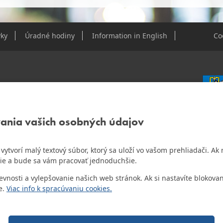
ky
Úradné hodiny
Information in English
Co
e Dúbravky
vania vašich osobných údajov
IČO: 0
DIČ: 2
IČ DPH
ám vytvorí malý textový súbor, ktorý sa uloží vo vašom prehliadači. 
o najlepšiu internetovú stránku samospráv za
ie a bude sa vám pracovať jednoduchšie.
Bankov
Všeobec
osti a vylepšovanie našich web stránok. Ak si nastavíte blokovan
Číslo 
e.
Viac info k spracúvaniu cookies.