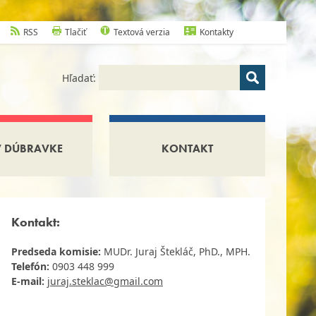
RSS
Tlačiť
Textová verzia
Kontakty
Hľadať:
V DÚBRAVKE
KONTAKT
Kontakt:
Predseda komisie:
MUDr. Juraj Štekláč, PhD., MPH.
Telefón:
0903 448 999
E-mail:
juraj.steklac@gmail.com