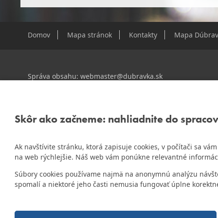
Domov
Mapa stránok
Kontakty
Mapa Dúbrav
Správa obsahu:
webmaster@dubravka.sk
Informácie:
info@dubravka.sk
Staršie informácie a dokumenty nájdete na
starej stránk
Skôr ako začneme: nahliadnite do spraco
Ak navštívite stránku, ktorá zapisuje cookies, v počítači sa v
ZlatyErb.sk
Naša mestská časť získala 3. miesto v súťaži
na web rýchlejšie. Náš web vám ponúkne relevantné informác
rok 2020
Súbory cookies používame najmä na anonymnú analýzu návštevn
spomalí a niektoré jeho časti nemusia fungovať úplne korektn