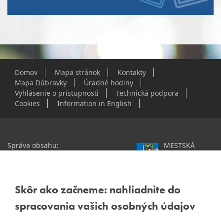
Domov
Mapa stránok
Kontakty
Mapa Dúbravky
Úradné hodiny
Vyhlásenie o prístupnosti
Technická podpora
Cookies
Information in English
Správa obsahu:
MESTSKÁ
webmaster@dubravka.sk
ČASŤ
Informácie:
info@dubravka.sk
BRATISLAVA-
DÚBRAVKA
Staršie informácie a dokumenty
Žatevná 2, 844 02
Skôr ako začneme: nahliadnite do
nájdete na
Bratislava
spracovania vašich osobných údajov
starej stránke Dúbravky