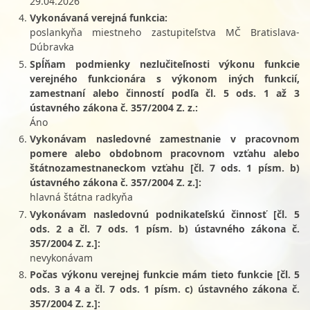
29.04.2026
Vykonávaná verejná funkcia:
poslankyňa miestneho zastupiteľstva MČ Bratislava-
Dúbravka
Spĺňam podmienky nezlučiteľnosti výkonu funkcie
verejného funkcionára s výkonom iných funkcií,
zamestnaní alebo činností podľa čl. 5 ods. 1 až 3
ústavného zákona č. 357/2004 Z. z.:
Áno
Vykonávam nasledovné zamestnanie v pracovnom
pomere alebo obdobnom pracovnom vzťahu alebo
štátnozamestnaneckom vzťahu [čl. 7 ods. 1 písm. b)
ústavného zákona č. 357/2004 Z. z.]:
hlavná štátna radkyňa
Vykonávam nasledovnú podnikateľskú činnosť [čl. 5
ods. 2 a čl. 7 ods. 1 písm. b) ústavného zákona č.
357/2004 Z. z.]:
nevykonávam
Počas výkonu verejnej funkcie mám tieto funkcie [čl. 5
ods. 3 a 4 a čl. 7 ods. 1 písm. c) ústavného zákona č.
357/2004 Z. z.]: