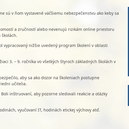
asne sú v ňom vystavené väčšiemu nebezpečenstvu ako keby sa
omostí a zručností alebo nevenujú rizikám online priestoru
 školách.
ol vypracovaný nižšie uvedený program školení v oblasti
žiaci 3. – 9. ročníka vo všetkých štyroch základných školách v
bezpečilo, aby sa ako dozor na školeniach postupne
iedni učitelia.
oli inštruovaní, aby pozorne sledovali reakcie a otázky
hodinách, vyučovaní IT, hodinách etickej výchovy atď.