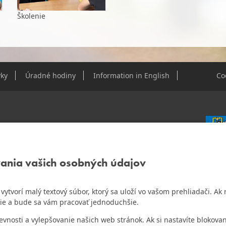
Školenie
ky
Úradné hodiny
Information in English
Co
e Dúbravky
vania vašich osobných údajov
IČO: 0
DIČ: 2
IČ DPH
ám vytvorí malý textový súbor, ktorý sa uloží vo vašom prehliadači. 
o najlepšiu internetovú stránku samospráv za
ie a bude sa vám pracovať jednoduchšie.
Bankov
Všeobec
osti a vylepšovanie našich web stránok. Ak si nastavíte blokovan