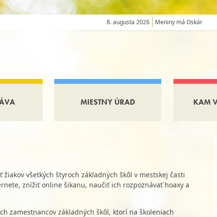
8. augusta 2026
Meniny má Oskár
ÁVA
MIESTNY ÚRAD
KAM 
 žiakov všetkých štyroch základných škôl v mestskej časti
ernete, znížiť online šikanu, naučiť ich rozpoznávať hoaxy a
h zamestnancov základných škôl, ktorí na školeniach