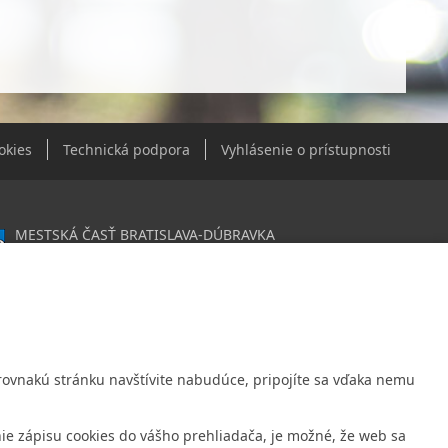
okies
Technická podpora
Vyhlásenie o prístupnosti
MESTSKÁ ČASŤ BRATISLAVA-DÚBRAVKA
Žatevná 2, 844 02 Bratislava
0603406
020919120
: Nie sme platca DPH
Ak rovnakú stránku navštívite nabudúce, pripojíte sa vďaka nemu
é spojenie:
ná úverová banka, a.s., Mlynské nivy 1, 829 90 Bratislava 25
ie zápisu cookies do vášho prehliadača, je možné, že web sa