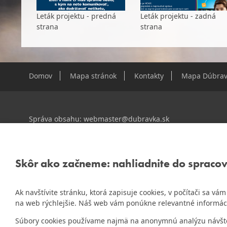
Leták projektu - predná
Leták projektu - zadná
strana
strana
Domov
Mapa stránok
Kontakty
Mapa Dúbrav
Správa obsahu:
webmaster@dubravka.sk
Informácie:
info@dubravka.sk
Staršie informácie a dokumenty nájdete na
starej stránk
Skôr ako začneme: nahliadnite do spraco
Ak navštívite stránku, ktorá zapisuje cookies, v počítači sa v
ZlatyErb.sk
Naša mestská časť získala 3. miesto v súťaži
na web rýchlejšie. Náš web vám ponúkne relevantné informác
rok 2020
Súbory cookies používame najmä na anonymnú analýzu návštevn