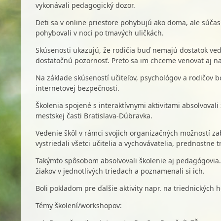
vykonávali pedagogický dozor.
Deti sa v online priestore pohybujú ako doma, ale súč
pohybovali v noci po tmavých uličkách.
Skúsenosti ukazujú, že rodičia buď nemajú dostatok ved
dostatočnú pozornosť. Preto sa im chceme venovať aj na
Na základe skúseností učiteľov, psychológov a rodičov b
internetovej bezpečnosti.
Školenia spojené s interaktívnymi aktivitami absolvovali 
mestskej časti Bratislava-Dúbravka.
Vedenie škôl v rámci svojich organizačných možností za
vystriedali všetci učitelia a vychovávatelia, prednostne tr
Takýmto spôsobom absolvovali školenie aj pedagógovia. B
žiakov v jednotlivých triedach a poznamenali si ich.
Boli pokladom pre ďalšie aktivity napr. na triednických 
Témy školení/workshopov: