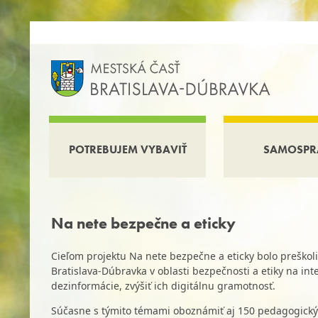
POTREBUJEM VYBAVIŤ
SAMOSPR
Na nete bezpečne a eticky
Cieľom projektu Na nete bezpečne a eticky bolo preškoliť
Bratislava-Dúbravka v oblasti bezpečnosti a etiky na int
dezinformácie, zvýšiť ich digitálnu gramotnosť.
Súčasne s týmito témami oboznámiť aj 150 pedagogickýc