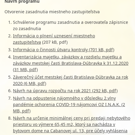
Návrh programu
Otvorenie zasadnutia miestneho zastupiteľstva
Schválenie programu zasadnutia a overovateľa zápisnice
zo zasadnutia
Informácia o plnení uznesení miestneho
zastupiteľstva
(207 kB, pdf)
Informácia o činnosti útvaru kontroly (701 kB, pdf)
Inventarizácia majetku, záväzkov a rozdielu majetku a
záväzkov mestskej časti Bratislava-Dúbravka k 31.12.2020
(31 MB, pdf)
Záverečný účet mestskej časti Bratislava-Dúbravka za rok
2020 (6 MB, pdf)
Návrh na úpravu rozpočtu na rok 2021 (292 kB, pdf)
Návrh na odpustenie nájomného v dôsledku 2.vlny
pandémie ochorenia COVID-19 nájomcovi OZ I.N.A.K. (2
MB, pdf)
Návrh na určenie minimálnej ceny pri predaji nebytového
priestoru vo výmere 65,45 m2, ktorý sa nachádza v
bytovom dome na Cabanovej ul. 13, pre účely vyhlásenia