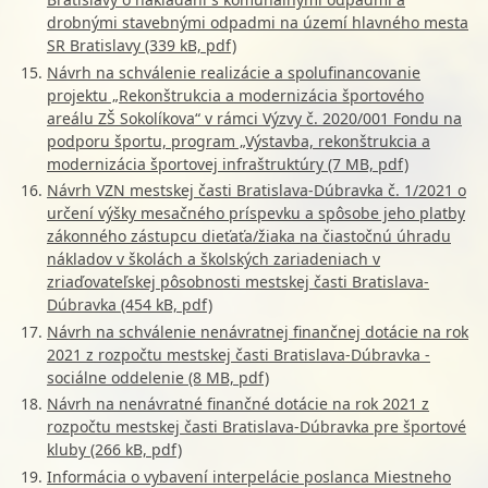
drobnými stavebnými odpadmi na území hlavného mesta
SR Bratislavy (339 kB, pdf)
Návrh na schválenie realizácie a spolufinancovanie
projektu „Rekonštrukcia a modernizácia športového
areálu ZŠ Sokolíkova“ v rámci Výzvy č. 2020/001 Fondu na
podporu športu, program „Výstavba, rekonštrukcia a
modernizácia športovej infraštruktúry (7 MB, pdf)
Návrh VZN mestskej časti Bratislava-Dúbravka č. 1/2021 o
určení výšky mesačného príspevku a spôsobe jeho platby
zákonného zástupcu dieťaťa/žiaka na čiastočnú úhradu
nákladov v školách a školských zariadeniach v
zriaďovateľskej pôsobnosti mestskej časti Bratislava-
Dúbravka (454 kB, pdf)
Návrh na schválenie nenávratnej finančnej dotácie na rok
2021 z rozpočtu mestskej časti Bratislava-Dúbravka -
sociálne oddelenie (8 MB, pdf)
Návrh na nenávratné finančné dotácie na rok 2021 z
rozpočtu mestskej časti Bratislava-Dúbravka pre športové
kluby (266 kB, pdf)
Informácia o vybavení interpelácie poslanca Miestneho