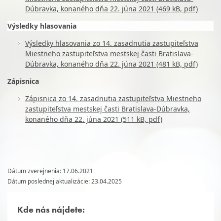
Dúbravka, konaného dňa 22. júna 2021 (469 kB, pdf)
Výsledky hlasovania
Výsledky hlasovania zo 14. zasadnutia zastupiteľstva
Miestneho zastupiteľstva mestskej časti Bratislava-
Dúbravka, konaného dňa 22. júna 2021 (481 kB, pdf)
Zápisnica
Zápisnica zo 14. zasadnutia zastupiteľstva Miestneho
zastupiteľstva mestskej časti Bratislava-Dúbravka,
konaného dňa 22. júna 2021 (511 kB, pdf)
Dátum zverejnenia: 17.06.2021
Dátum poslednej aktualizácie: 23.04.2025
Kde nás nájdete: