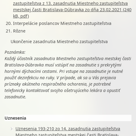
zastupiteľstva z 13. zasadnutia Miestneho zastupiteľstva
mestskej časti Bratislava-Dúbravka zo dňa 23.02.2021 (240
kB, pdf)
Interpelácie poslancov Miestneho zastupiteľstva
Rôzne
Ukončenie zasadnutia Miestneho zastupiteľstva
Poznámka:
Každý účastník zasadnutia Miestneho zastupiteľstva mestskej časti
Bratislava-Dúbravka musí vstúpiť na zasadnutie s prekrytými
hornými dýchacími cestami. Pri vstupe na zasadnutie je nutné
použiť dezinfekciu na ruky. V prípade, ak sa u Vás prejavia
príznaky akútneho respiračného ochorenia, je potrebné
telefonicky kontaktovať svojho ošetrujúceho lekára a opustiť
zasadnutie.
Uznesenia
Uznesenia 193-210 zo 14. zasadnutia zastupiteľstva
Miestneho zastupiteľstva mestskej časti Bratislava-