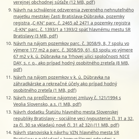
verejnej obchodnej súťaže (12 MB, pdf)
Návrh na schválenie odzverenia zvereného nehnuteľného
majetku mestskej časti Bratislava-Dúbravka, pozemky
registra „C-KN“ parc. č. 2465 až 2471 a pozemky registra
„E-KN“ parc. č. 1393/1 a 1393/2 späť hlavnému mestu SR
Bratislavy (3 MB, pdf)
Návrh na nájom pozemkov parc. č. 3058/9, 8, 7 spolu vo
výmere 177 m2 a parc. č. 3058/59, 61, 63 spolu vo výmere
67 m2 v k. ú. Dúbravka na Trhovej ulici spoločnosti NICE
DAY, s. r. o., ako prípad hodný osobitného zreteľa (8 MB,
pdf)
Návrh na nájom pozemkov v k. ú. Dúbravka na
záhradkárske a rekreačné účely ako prípad hodný
osobitného zreteľa (1 MB, pdf)
Návrh na predĺženie nájomnej zmluvy č. 121/1994 s
Veolia Slovensko, a.s. (1 MB, pdf)
Návrh dodatku Štatútu hlavného mesta Slovenskej
republiky Bratislavy – sociálne veci (vypustenie čl. 31 a 32,
za čl. 30 sa vkladajú nové čl. 31 až 32i) (11 MB, pdf)
Návrh stanoviska k návrhu VZN hlavného mesta SR
Bratislavy o nakladaní s komunálnymi odpadmi a