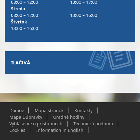
08:00 – 12:00
13:00 – 17:00
Streda
08:00 – 12:00
13:00 – 16:00
Štvrtok
13:00 – 16:00
TLAČIVÁ
Domov
Mapa stránok
Kontakty
Mapa Dúbravky
Úradné hodiny
Vyhlásenie o prístupnosti
Technická podpora
Cookies
Information in English