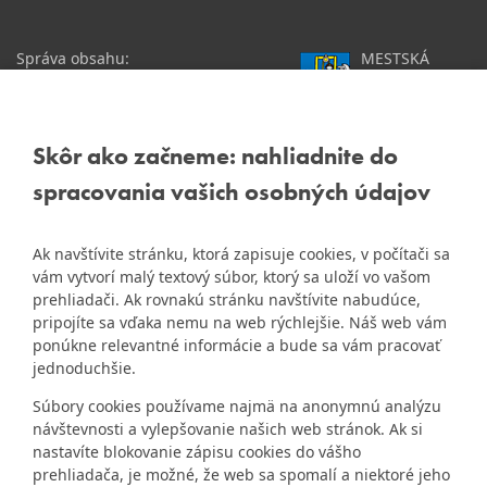
Správa obsahu:
MESTSKÁ
webmaster@dubravka.sk
ČASŤ
Informácie:
info@dubravka.sk
BRATISLAVA-
DÚBRAVKA
Staršie informácie a dokumenty
Žatevná 2, 844 02
Skôr ako začneme: nahliadnite do
nájdete na
Bratislava
spracovania vašich osobných údajov
starej stránke Dúbravky
IČO: 00603406
Ak navštívite stránku, ktorá zapisuje cookies, v počítači sa
DIČ: 2020919120
vám vytvorí malý textový súbor, ktorý sa uloží vo vašom
IČ DPH: Nie sme platca
prehliadači. Ak rovnakú stránku navštívite nabudúce,
Naša mestská časť získala 3.
DPH
pripojíte sa vďaka nemu na web rýchlejšie. Náš web vám
ZlatyErb.sk
miesto v súťaži
o
ponúkne relevantné informácie a bude sa vám pracovať
najlepšiu internetovú stránku
Bankové spojenie:
jednoduchšie.
samospráv za rok 2020
Všeobecná úverová banka,
Súbory cookies používame najmä na anonymnú analýzu
a.s., Mlynské nivy 1, 829 90
návštevnosti a vylepšovanie našich web stránok. Ak si
Bratislava 25
nastavíte blokovanie zápisu cookies do vášho
Číslo účtu v tvare IBAN:
prehliadača, je možné, že web sa spomalí a niektoré jeho
SK31 0200 0000 0000 1012