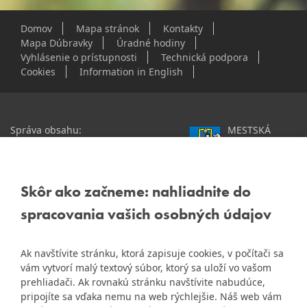
Domov
Mapa stránok
Kontakty
Mapa Dúbravky
Úradné hodiny
Vyhlásenie o prístupnosti
Technická podpora
Cookies
Information in English
Správa obsahu:
MESTSKÁ
webmaster@dubravka.sk
ČASŤ
Informácie:
info@dubravka.sk
BRATISLAVA-
DÚBRAVKA
Staršie informácie a dokumenty
Žatevná 2, 844 02
Skôr ako začneme: nahliadnite do
nájdete na
Bratislava
spracovania vašich osobných údajov
starej stránke Dúbravky
IČO: 00603406
Ak navštívite stránku, ktorá zapisuje cookies, v počítači sa
DIČ: 2020919120
vám vytvorí malý textový súbor, ktorý sa uloží vo vašom
IČ DPH: Nie sme platca
prehliadači. Ak rovnakú stránku navštívite nabudúce,
Naša mestská časť získala 3.
DPH
pripojíte sa vďaka nemu na web rýchlejšie. Náš web vám
ZlatyErb.sk
miesto v súťaži
o