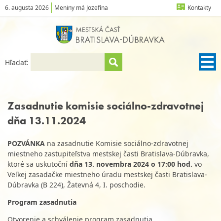
6. augusta 2026
Meniny má Jozefína
Kontakty
Hľadať:
Zasadnutie komisie sociálno-zdravotnej
dňa 13.11.2024
POZVÁNKA
na zasadnutie Komisie sociálno-zdravotnej
miestneho zastupiteľstva mestskej časti Bratislava-Dúbravka,
ktoré sa uskutoční
dňa 13. novembra 2024 o 17:00 hod.
vo
Veľkej zasadačke miestneho úradu mestskej časti Bratislava-
Dúbravka (B 224), Žatevná 4, I. poschodie.
Program zasadnutia
Otvorenie a schválenie program zasadnutia.