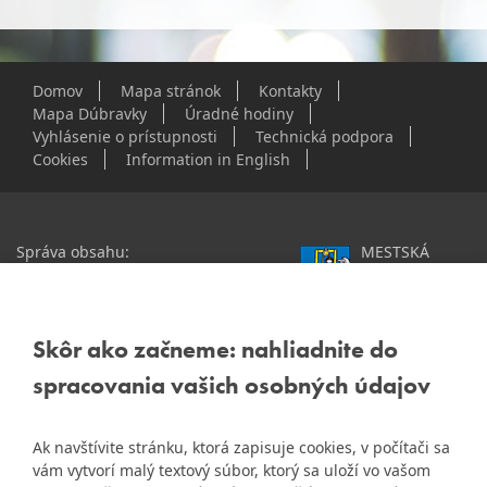
Domov
Mapa stránok
Kontakty
Mapa Dúbravky
Úradné hodiny
Vyhlásenie o prístupnosti
Technická podpora
Cookies
Information in English
Správa obsahu:
MESTSKÁ
webmaster@dubravka.sk
ČASŤ
Informácie:
info@dubravka.sk
BRATISLAVA-
DÚBRAVKA
Staršie informácie a dokumenty
Žatevná 2, 844 02
Skôr ako začneme: nahliadnite do
nájdete na
Bratislava
spracovania vašich osobných údajov
starej stránke Dúbravky
IČO: 00603406
Ak navštívite stránku, ktorá zapisuje cookies, v počítači sa
DIČ: 2020919120
vám vytvorí malý textový súbor, ktorý sa uloží vo vašom