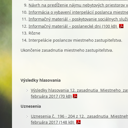
Návrh na predĺženie nájmu nebytových priestorov v
Informácia o vybavení interpelácií poslanca miestne
Informačný materiál – poskytovanie sociálnych služi
Informačný materiál – poslanecké dni (100 kB)
Rôzne
Interpelácie poslancov miestneho zastupiteľstva.
Ukončenie zasadnutia miestneho zastupiteľstva.
Výsledky hlasovania
Výsledky hlasovania 12. zasadnutia Miestneho zas
februára 2017 (70 kB)
Uznesenia
Uznesenia
č. 196 - 204
z 12. zasadnutia Miestneh
februára 2017 (148 kB)