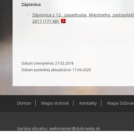
Zápisnica
Zápisnica
z 12. zasadnutia Miestneho zastupiteľ
2017 (171 kB)
Dátum zverejnenia: 27.02.2018
Dátum poslednej aktualizácie: 17.04.2020
Domov
Mapa stránok
Kontakty
Mapa Dúbrav
Správa obsahu:
webmaster@dubravka.sk