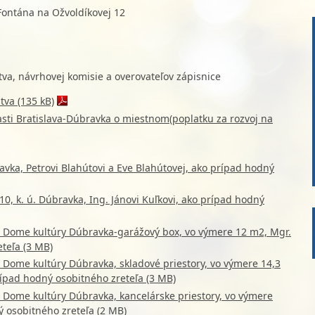
Fontána na Ožvoldíkovej 12
va, návrhovej komisie a overovateľov zápisnice
tva (135 kB)
ti Bratislava-Dúbravka o miestnom(poplatku za rozvoj na
avka, Petrovi Blahútovi a Eve Blahútovej, ako prípad hodný
0, k. ú. Dúbravka, Ing. Jánovi Kuľkovi, ako prípad hodný
v Dome kultúry Dúbravka-garážový box, vo výmere 12 m2, Mgr.
teľa (3 MB)
 Dome kultúry Dúbravka, skladové priestory, vo výmere 14,3
ípad hodný osobitného zreteľa (3 MB)
 Dome kultúry Dúbravka, kancelárske priestory, vo výmere
 osobitného zreteľa (2 MB)