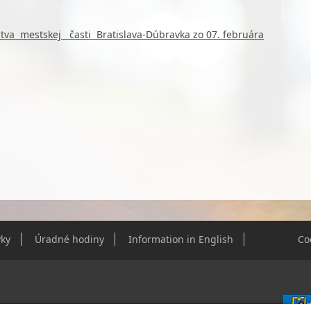
stva mestskej časti Bratislava-Dúbravka
zo 07. februára
ky
Úradné hodiny
Information in English
Co