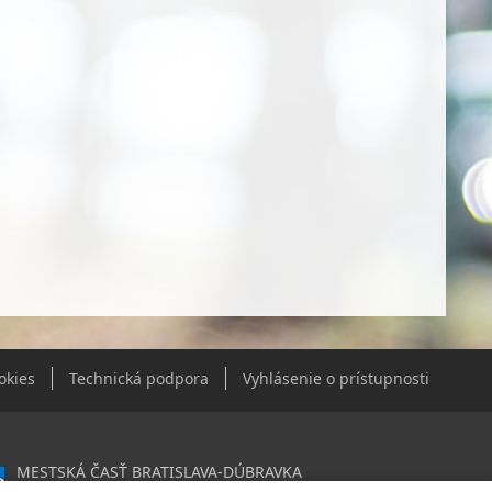
okies
Technická podpora
Vyhlásenie o prístupnosti
MESTSKÁ ČASŤ BRATISLAVA-DÚBRAVKA