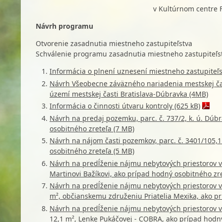
v Kultúrnom centre 
Návrh programu
Otvorenie zasadnutia miestneho zastupiteľstva
Schválenie programu zasadnutia miestneho zastupiteľst
Informácia o plnení uznesení miestneho zastupiteľs
Návrh Všeobecne záväzného nariadenia mestskej čas
území mestskej časti Bratislava-Dúbravka (4MB)
Informácia o činnosti útvaru kontroly (625 kB)
Návrh na predaj pozemku, parc. č. 737/2, k. ú. Dúbr
osobitného zreteľa (7 MB)
Návrh na nájom časti pozemkov, parc. č. 3401/105,11
osobitného zreteľa (5 MB)
Návrh na predĺženie nájmu nebytových priestorov 
Martinovi Bažíkovi, ako prípad hodný osobitného zre
Návrh na predĺženie nájmu nebytových priestorov v
m², občianskemu združeniu Priatelia Mexika, ako pr
Návrh na predĺženie nájmu nebytových priestorov v
12,1 m², Lenke Pukáčovej - COBRA, ako prípad hodný