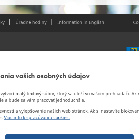
ky
Úradné hodiny
Information in English
Co
e Dúbravky
vania vašich osobných údajov
IČO: 0
DIČ: 2
IČ DPH
ám vytvorí malý textový súbor, ktorý sa uloží vo vašom prehliadači. 
o najlepšiu internetovú stránku samospráv za
ie a bude sa vám pracovať jednoduchšie.
Bankov
Všeobec
osti a vylepšovanie našich web stránok. Ak si nastavíte blokovan
Číslo 
e.
Viac info k spracúvaniu cookies.