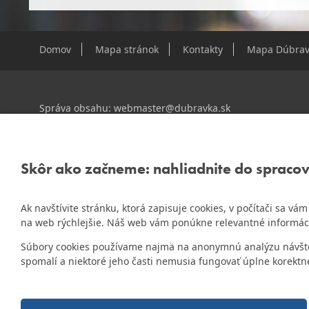
Domov
Mapa stránok
Kontakty
Mapa Dúbrav
Správa obsahu:
webmaster@dubravka.sk
Informácie:
info@dubravka.sk
Staršie informácie a dokumenty nájdete na
starej stránk
Skôr ako začneme: nahliadnite do spraco
Ak navštívite stránku, ktorá zapisuje cookies, v počítači sa v
ZlatyErb.sk
Naša mestská časť získala 3. miesto v súťaži
na web rýchlejšie. Náš web vám ponúkne relevantné informác
rok 2020
Súbory cookies používame najmä na anonymnú analýzu návštevn
spomalí a niektoré jeho časti nemusia fungovať úplne korektn