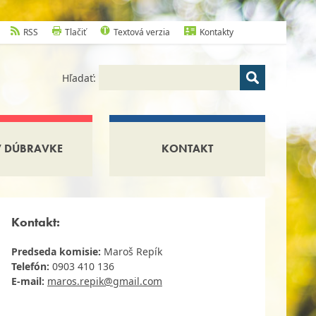
RSS
Tlačiť
Textová verzia
Kontakty
Hľadať:
V DÚBRAVKE
KONTAKT
Kontakt:
Predseda komisie:
M
aroš Repík
Telefón:
0903 410 136
E-mail:
maros.repik@gmail.com