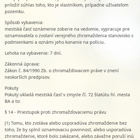
priložiť súhlas toho, kto je vlastníkom, prípadne užívateľom
pozemku.
Spôsob vybavenia:
mestská časť oznámenie zoberie na vedomie, vypracuje pre
oznamovateľa o zvolaní verejného zhromaždenia stanovisko s
podmienkami a oznámi jeho konanie na políciu.
Lehota na vybavenie: 7 dní.
Zákonná úprava:
Zákon č. 84/1990 Zb. o zhromažďovacom práve v znení
neskorších predpisov.
Pokuty
Pokuty ukladá mestská časť v zmysle čl. 72 štatútu hl. mesta
BA a to:
§ 14 - Priestupok proti zhromažďovaciemu právu
(1) Tomu, kto zvoláva alebo usporadúva zhromaždenie bez
toho, že by splnil oznamovaciu povinnosť, alebo usporadúva
zhromaždenie, ktoré bolo zakázané, alebo závažne poruší inú