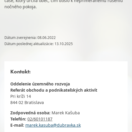
čase, ktorý určila obec, čím došlo k neprimeranému rušeniu
nočného pokoja.
Dátum zverejnenia: 08.06.2022
Dátum poslednej aktualizácie: 13.10.2025
Kontakt:
Oddelenie územného rozvoja
Referát obchodu a podnikateľských aktivít
Pri kríži 14
844 02 Bratislava
Zodpovedná osoba:
Marek Kašuba
Telefón:
02/60101187
E-mail:
marek.kasuba@dubravka.sk