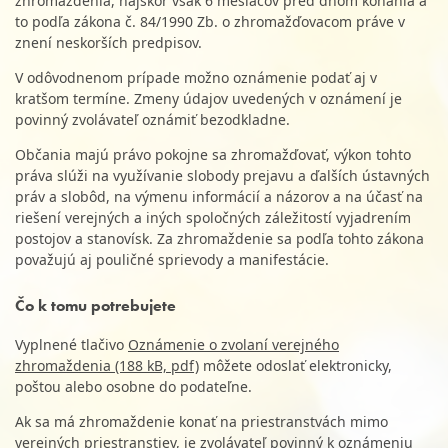
zhromaždenia, najskôr však 6 mesiacov pred dňom konania a
to podľa zákona č. 84/1990 Zb. o zhromažďovacom práve v
znení neskorších predpisov.
V odôvodnenom prípade možno oznámenie podať aj v
kratšom termíne. Zmeny údajov uvedených v oznámení je
povinný zvolávateľ oznámiť bezodkladne.
Občania majú právo pokojne sa zhromažďovať, výkon tohto
práva slúži na využívanie slobody prejavu a ďalších ústavných
práv a slobôd, na výmenu informácií a názorov a na účasť na
riešení verejných a iných spoločných záležitostí vyjadrením
postojov a stanovísk. Za zhromaždenie sa podľa tohto zákona
považujú aj pouličné sprievody a manifestácie.
Čo k tomu potrebujete
Vyplnené tlačivo
Oznámenie o zvolaní verejného
zhromaždenia (188 kB, pdf)
môžete odoslať elektronicky,
poštou alebo osobne do podateľne.
Ak sa má zhromaždenie konať na priestranstvách mimo
verejných priestranstiev, je zvolávateľ povinný k oznámeniu