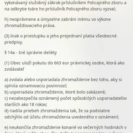
vykonávaný služobný zákrok príslušníkmi Policajného zboru a
na odkrytie tváre ho príslušník Policajného zboru vyzval;
h) neoprávnene a úmyselne zabráni inému vo výkone
zhromažďovacieho práva.
(3) Inak o priestupku a jeho prejednaní platia všeobecné
predpisy.
§ 14a - Iné správne delikty
(1) Obec uloží pokutu do 663 eur právnickej osobe, ktorá ako
zvolávateľ
a) zvolala alebo usporiadala zhromaždenie bez toho, aby si
splnila oznamovaciu povinnosť;
b) usporiadala zhromaždenie, ktoré bolo zakázané;
c) nezabezpečila oznámený počet spôsobilých usporiadateľov
starších ako 18 rokov;
d) riadila priebeh zhromaždenia tak, že sa podstatne
odchýlilo od účelu zhromaždenia uvedeného v oznámení;
e) neukončila zhromaždenie konané vo večerných hodinách v