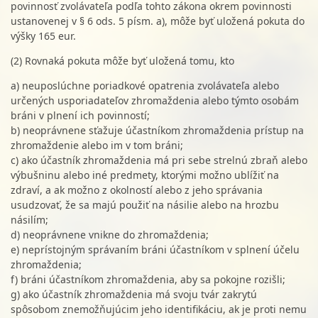
povinnosť zvolávateľa podľa tohto zákona okrem povinnosti
ustanovenej v § 6 ods. 5 písm. a), môže byť uložená pokuta do
výšky 165 eur.
(2) Rovnaká pokuta môže byť uložená tomu, kto
a) neuposlúchne poriadkové opatrenia zvolávateľa alebo
určených usporiadateľov zhromaždenia alebo týmto osobám
bráni v plnení ich povinností;
b) neoprávnene sťažuje účastníkom zhromaždenia prístup na
zhromaždenie alebo im v tom bráni;
c) ako účastník zhromaždenia má pri sebe strelnú zbraň alebo
výbušninu alebo iné predmety, ktorými možno ublížiť na
zdraví, a ak možno z okolností alebo z jeho správania
usudzovať, že sa majú použiť na násilie alebo na hrozbu
násilím;
d) neoprávnene vnikne do zhromaždenia;
e) neprístojným správaním bráni účastníkom v splnení účelu
zhromaždenia;
f) bráni účastníkom zhromaždenia, aby sa pokojne rozišli;
g) ako účastník zhromaždenia má svoju tvár zakrytú
spôsobom znemožňujúcim jeho identifikáciu, ak je proti nemu