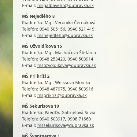
E-mail:
msgalbaveho@dubravka.sk
MŠ Nejedlého 8
Riaditeľka: Mgr. Veronika Černáková
Telefón:
0940 505156
,
0940 521 419
E-mail:
msnejedleho@dubravka.sk
MŠ Ožvoldíkova 15
Riaditeľka: Mgr. Macháčová Štefánia
Telefón: 0948 253420
,
0940 503914
E-mail:
msozvoldikova@dubravka.sk
MŠ Pri kríži 2
Riaditeľka: Mgr. Weissová Monika
Telefón: 0948 487075
,
0940 503916
E-mail:
msprikrizi@dubravka.sk
MŠ Sekurisova 10
Riaditeľka: PaedDr. Gabrielová Silvia
Telefón: 0940 503917, 0908 716601
E-mail:
mssekurisova@dubravka.sk
MŠ Švantnerova 1