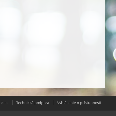
okies
Technická podpora
Vyhlásenie o prístupnosti