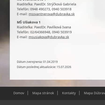
Riaditeľka: PaedDr. Strýčková Gabriela
Telefón: 0948 490273
,
0940 503918
E-mail:
mssvantnerova@dubravka.sk
MŠ Ušiakova 1
Riaditeľka: PaedDr. Pavlíková Ivana
Telefón: 02/
64366948,
0940 503919
E-mail:
msusiakova@dubravka.sk
Dátum zverejnenia: 01.04.2019
Dátum poslednej aktualizácie: 15.07.2026
Domov
Mapa stránok
Kontakty
Mapa Dúbrav