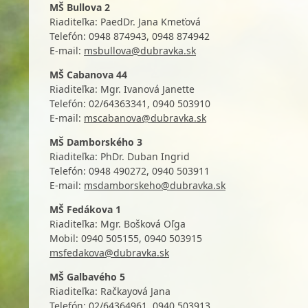
MŠ Bullova 2
Riaditeľka: PaedDr. Jana Kmeťová
Telefón:
0948 874943, 0948 874942
E-mail:
msbullova@dubravka.sk
MŠ Cabanova 44
Riaditeľka: Mgr. Ivanová Janette
Telefón:
02/64363341,
0940 503910
E-mail:
mscabanova@dubravka.sk
MŠ Damborského 3
Riaditeľka: PhDr. Duban Ingrid
Telefón:
0948 490272,
0940 503911
E-mail:
msdamborskeho@dubravka.sk
MŠ Fedákova 1
Riaditeľka: Mgr. Bošková Oľga
Mobil:
0940 505155, 0940 503915
msfedakova@dubravka.sk
MŠ Galbavého 5
Riaditeľka: Račkayová Jana
Telefón: 02/
64364961,
0940 503913