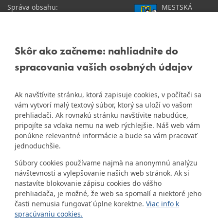
Správa obsahu:
MESTSKÁ
webmaster@dubravka.sk
ČASŤ
Informácie:
info@dubravka.sk
BRATISLAVA-
DÚBRAVKA
Staršie informácie a dokumenty
Žatevná 2, 844 02
Skôr ako začneme: nahliadnite do
nájdete na
Bratislava
spracovania vašich osobných údajov
starej stránke Dúbravky
IČO: 00603406
Ak navštívite stránku, ktorá zapisuje cookies, v počítači sa
DIČ: 2020919120
vám vytvorí malý textový súbor, ktorý sa uloží vo vašom
IČ DPH: Nie sme platca
prehliadači. Ak rovnakú stránku navštívite nabudúce,
Naša mestská časť získala 3.
DPH
pripojíte sa vďaka nemu na web rýchlejšie. Náš web vám
ZlatyErb.sk
miesto v súťaži
o
ponúkne relevantné informácie a bude sa vám pracovať
najlepšiu internetovú stránku
Bankové spojenie:
jednoduchšie.
samospráv za rok 2020
Všeobecná úverová banka,
Súbory cookies používame najmä na anonymnú analýzu
a.s., Mlynské nivy 1, 829 90
návštevnosti a vylepšovanie našich web stránok. Ak si
Bratislava 25
nastavíte blokovanie zápisu cookies do vášho
Číslo účtu v tvare IBAN:
prehliadača, je možné, že web sa spomalí a niektoré jeho
SK31 0200 0000 0000 1012
časti nemusia fungovať úplne korektne.
Viac info k
8032, BIC kód: SUBASKBX
spracúvaniu cookies.