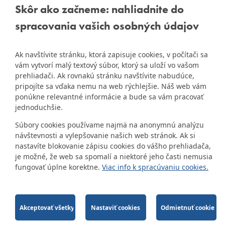
Skôr ako začneme: nahliadnite do
IČO: 00603406
spracovania vašich osobných údajov
DIČ: 2020919120
IČ DPH: Nie sme platca
Naša mestská časť získala 3.
Ak navštívite stránku, ktorá zapisuje cookies, v počítači sa
DPH
ZlatyErb.sk
miesto v súťaži
o
vám vytvorí malý textový súbor, ktorý sa uloží vo vašom
najlepšiu internetovú stránku
Bankové spojenie:
prehliadači. Ak rovnakú stránku navštívite nabudúce,
samospráv za rok 2020
Všeobecná úverová banka,
pripojíte sa vďaka nemu na web rýchlejšie. Náš web vám
a.s., Mlynské nivy 1, 829 90
ponúkne relevantné informácie a bude sa vám pracovať
jednoduchšie.
Bratislava 25
Číslo účtu v tvare IBAN:
Súbory cookies používame najmä na anonymnú analýzu
SK31 0200 0000 0000 1012
návštevnosti a vylepšovanie našich web stránok. Ak si
8032, BIC kód: SUBASKBX
nastavíte blokovanie zápisu cookies do vášho prehliadača,
je možné, že web sa spomalí a niektoré jeho časti nemusia
fungovať úplne korektne.
Viac info k spracúvaniu cookies.
2014-2026 © MÚ Bratislava-Dúbravka
Tvorba web stránok
a
redakčný systém
od
firmy
AlejTech, spol. s r.o.