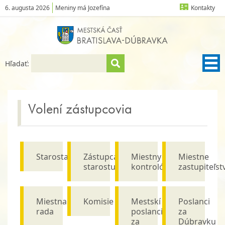
6. augusta 2026
Meniny má Jozefína
Kontakty
Hľadať:
Volení zástupcovia
Starosta
Zástupca
Miestny
Miestne
starostu
kontrolór
zastupiteľst
Miestna
Komisie
Mestskí
Poslanci
rada
poslanci
za
za
Dúbravku