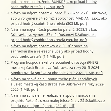
občianskemu združeniu BUNKRE, ako prípad hodný
osobitného zreteľa (1,3 MB, pdf)
Návrh na nájom pozemku parc. č. 2962/2, v k.ú. Dúbravka,
spolu vo výmere 34,96 m2, spoločnosti MADJAN, s.r.o., ako
prípad hodný osobitného zreteľa (503 kB, pdf)
Návrh na nájom časti pozemku parc. č. 3058/3 v k.ú.
Dúbravka, vo výmere 37 m2, Dušanovi Džatkovi, ako
prípad hodný osobitného zreteľa (580 kB, pdf)
Návrh na nájom pozemkov v k. ú. Dúbravka na
záhradkárske a rekreačné účely ako prípad hodný
osobitného zreteľa (1,1 MB, pdf)
Program hospodárskeho a sociálneho rozvoja (PHSR)
mestskej časti Bratislava-Dúbravka za roky 2015-2024
Monitorovacia správa za obdobie 2019-2021 (1 MB, pdf)
Návrh na schválenie Komunitného plánu sociálnych
služieb mestskej časti Bratislava-Dúbravka na roky 2022-
2026 (1 MB, pdf)
Návrh na schválenie realizácie a spolufinancovania
projektu Rekonštrukcia malej telocvične v ZŠ Sokolíkova z
Fondu na podporu športu (232 kB, pdf)