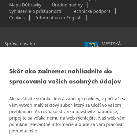
Mapa Dúbravky
Úradné hodiny
Vyhlásenie o prístupnosti
Technická podpora
Cookies
Information in English
Správa obsahu:
MESTSKÁ
webmaster@dubravka.sk
ČASŤ
Informácie:
info@dubravka.sk
BRATISLAVA-
DÚBRAVKA
Staršie informácie a dokumenty
Žatevná 2, 844 02
Skôr ako začneme: nahliadnite do
nájdete na
Bratislava
spracovania vašich osobných údajov
starej stránke Dúbravky
IČO: 00603406
Ak navštívite stránku, ktorá zapisuje cookies, v počítači sa
DIČ: 2020919120
vám vytvorí malý textový súbor, ktorý sa uloží vo vašom
IČ DPH: Nie sme platca
prehliadači. Ak rovnakú stránku navštívite nabudúce,
Naša mestská časť získala 3.
DPH
pripojíte sa vďaka nemu na web rýchlejšie. Náš web vám
ZlatyErb.sk
miesto v súťaži
o
ponúkne relevantné informácie a bude sa vám pracovať
najlepšiu internetovú stránku
Bankové spojenie:
jednoduchšie.
samospráv za rok 2020
Všeobecná úverová banka,