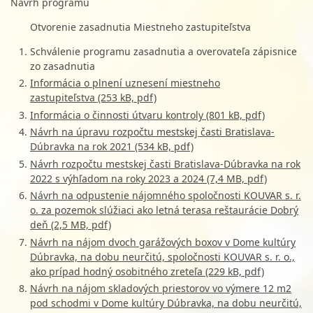
Návrh programu
Otvorenie zasadnutia Miestneho zastupiteľstva
Schválenie programu zasadnutia a overovateľa zápisnice
zo zasadnutia
Informácia o plnení uznesení miestneho
zastupiteľstva (253 kB, pdf)
Informácia o činnosti útvaru kontroly (801 kB, pdf)
Návrh na úpravu rozpočtu mestskej časti Bratislava-
Dúbravka na rok 2021 (534 kB, pdf)
Návrh rozpočtu mestskej časti Bratislava-Dúbravka na rok
2022 s výhľadom na roky 2023 a 2024 (7,4 MB, pdf)
Návrh na odpustenie nájomného spoločnosti KOUVAR s. r.
o. za pozemok slúžiaci ako letná terasa reštaurácie Dobrý
deň (2,5 MB, pdf)
Návrh na nájom dvoch garážových boxov v Dome kultúry
Dúbravka, na dobu neurčitú, spoločnosti KOUVAR s. r. o.,
ako prípad hodný osobitného zreteľa (229 kB, pdf)
Návrh na nájom skladových priestorov vo výmere 12 m2
pod schodmi v Dome kultúry Dúbravka, na dobu neurčitú,