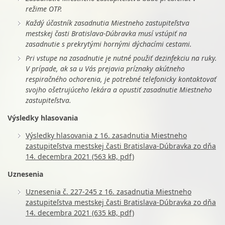
režime OTP.
Každý účastník zasadnutia Miestneho zastupiteľstva
mestskej časti Bratislava-Dúbravka musí vstúpiť na
zasadnutie s prekrytými hornými dýchacími cestami.
Pri vstupe na zasadnutie je nutné použiť dezinfekciu na ruky.
V prípade, ak sa u Vás prejavia príznaky akútneho
respiračného ochorenia, je potrebné telefonicky kontaktovať
svojho ošetrujúceho lekára a opustiť zasadnutie Miestneho
zastupiteľstva.
Výsledky hlasovania
Výsledky hlasovania z 16. zasadnutia Miestneho
zastupiteľstva mestskej časti Bratislava-Dúbravka zo dňa
14. decembra 2021 (563 kB, pdf)
Uznesenia
Uznesenia č. 227-245 z 16. zasadnutia Miestneho
zastupiteľstva mestskej časti Bratislava-Dúbravka zo dňa
14. decembra 2021 (635 kB, pdf)