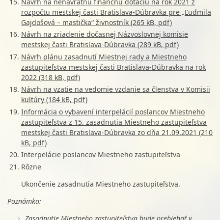
Návrh na nenávratnú finančnú dotáciu na rok 2021 z
rozpočtu mestskej časti Bratislava-Dúbravka pre „Ľudmila
Gajdošová – mastička“ živnostník (265 kB, pdf)
Návrh na zriadenie dočasnej Názvoslovnej komisie
mestskej časti Bratislava-Dúbravka (289 kB, pdf)
Návrh plánu zasadnutí Miestnej rady a Miestneho
zastupiteľstva mestskej časti Bratislava-Dúbravka na rok
2022 (318 kB, pdf)
Návrh na vzatie na vedomie vzdanie sa členstva v Komisii
kultúry (184 kB, pdf)
Informácia o vybavení interpelácií poslancov Miestneho
zastupiteľstva z 15. zasadnutia Miestneho zastupiteľstva
mestskej časti Bratislava-Dúbravka zo dňa 21.09.2021 (210
kB, pdf)
Interpelácie poslancov Miestneho zastupiteľstva
Rôzne
Ukončenie zasadnutia Miestneho zastupiteľstva.
Poznámka:
Zasadnutie Miestneho zastupiteľstva bude prebiehať v