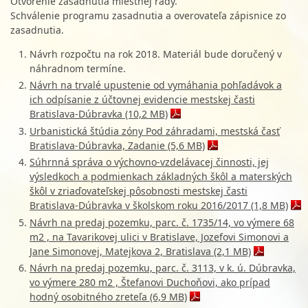
Otvorenie zasadnutia miestnej rady.
Schválenie programu zasadnutia a overovateľa zápisnice zo
zasadnutia.
Návrh rozpočtu na rok 2018. Materiál bude doručený v
náhradnom termíne.
Návrh na trvalé upustenie od vymáhania pohľadávok a
ich odpísanie z účtovnej evidencie mestskej časti
Bratislava-Dúbravka (10,2 MB)
Urbanistická štúdia zóny Pod záhradami, mestská časť
Bratislava-Dúbravka, Zadanie (5,6 MB)
Súhrnná správa o výchovno-vzdelávacej činnosti, jej
výsledkoch a podmienkach základných škôl a materských
škôl v zriaďovateľskej pôsobnosti mestskej časti
Bratislava-Dúbravka v školskom roku 2016/2017 (1,8 MB)
Návrh na predaj pozemku, parc. č. 1735/14, vo výmere 68
m2 , na Tavarikovej ulici v Bratislave, Jozefovi Simonovi a
Jane Simonovej, Matejkova 2, Bratislava (2,1 MB)
Návrh na predaj pozemku, parc. č. 3113, v k. ú. Dúbravka,
vo výmere 280 m2 , Štefanovi Duchoňovi, ako prípad
hodný osobitného zreteľa (6,9 MB)