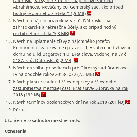
Dúbravka, vo výmere 15 m2 , nájomcovi Gabriela
Abrahámova, Nováčany 60, Gemerský sad, ako prípad
hodný osobitného zreteľa (11,9 MB)
Návrh na nájom pozemkov, v k. ú. Dúbravka, na
záhradkárske a rekreačné účely, ako prípad hodný
osobitného zreteľa (5,3 MB)
Návrh na uplatnenie zľavy z nájomného Jozefovi
Komornému, za užívanie garáže č. 1, v suteréne bytového
domu na ulici Bagarova 1-3, Bratislava, vedenej na LV č.
2187, k. ú. Dúbravka (2,2 MB)
Návrh na voľbu prísediacich pre Okresný súd Bratislava
IV na obdobie rokov 2018-2022 (7,5 MB)
Návrh plánu zasadnutí Miestnej rady a Miestneho
zastupiteľstva mestskej časti Bratislava-Dúbravka na rok
2018 (199 kB)
Návrh termínov poslaneckých dní na rok 2018 (201 kB)
Rôzne.
Ukončenie zasadnutia miestnej rady.
Uznesenia