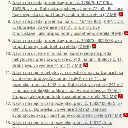
Návrh na predaj pozemkov, parc. č. 3786/9, 1710/6 a
1625/9, v k. ú. Dúbravka, spolu vo výmere 77 m2 , Bc. Lucii
Rojikovej, ako prípad hodný osobitného zreteľa (27 MB)
Návrh na predaj pozemku, parc. č. 1644/2 REG „C-KN“, v k.
ú. Dúbravka, vo výmere 68 m2 , Ing. arch. Eve
Ondruškovej, ako prípad hodný osobitného zreteľa (9 MB)
Návrh na predaj pozemkov, parc. č. 3058/5 - 3058/93, ako
prípad hodný osobitného zreteľa (22 MB)
Návrh na určenie minimálnej kúpnej ceny na predaj
nebytového priestoru-garáže č. 912, na ulici Bullova č. 11,
Bratislava, vo výmere 14 m2 (1,7 MB)
Návrh na nájom nebytových priestorov nachádzajúcich sa
v suteréne budovy Základnej školy Pri kríži 11, na
pozemku, parc. č. 1242, k. ú. Dúbravka, vo výmere 241 m2
, spoločnosti Bicykle u Mira s.r.o., Hviezdoslavova 734/64,
Stupava, ako prípad hodný osobitného zreteľa (3,2 MB)
Návrh na nájom časti pozemku, parc. č. 1232/100 REG „E-
KN“, v k. ú. Dúbravka, vo výmere 303 m2 , Tatiane
Svobodovej, ako prípad hodný osobitného zreteľa (14 MB)
Návrh na nájom časti pozemku, parc. č. 1437/1, k. ú.