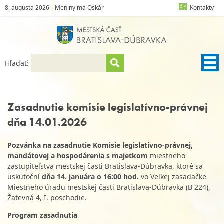
8. augusta 2026
Meniny má Oskár
Kontakty
Hľadať:
Zasadnutie komisie legislatívno-právnej
dňa 14.01.2026
Pozvánka na zasadnutie Komisie legislatívno-právnej,
mandátovej a hospodárenia s majetkom
miestneho
zastupiteľstva mestskej časti Bratislava-Dúbravka, ktoré sa
uskutoční
dňa 14. januára o 16:00 hod.
vo Veľkej zasadačke
Miestneho úradu mestskej časti Bratislava-Dúbravka (B 224),
Žatevná 4, I. poschodie.
Program zasadnutia