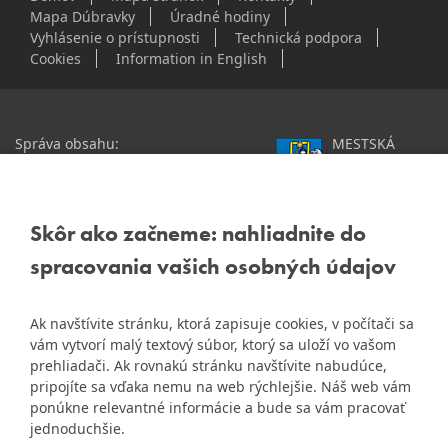
Mapa Dúbravky
Úradné hodiny
Vyhlásenie o prístupnosti
Technická podpora
Cookies
Information in English
Správa obsahu:
MESTSKÁ
webmaster@dubravka.sk
ČASŤ
Informácie:
info@dubravka.sk
BRATISLAVA-
DÚBRAVKA
Staršie informácie a dokumenty
Žatevná 2, 844 02
Skôr ako začneme: nahliadnite do
nájdete na
Bratislava
spracovania vašich osobných údajov
starej stránke Dúbravky
IČO: 00603406
Ak navštívite stránku, ktorá zapisuje cookies, v počítači sa
DIČ: 2020919120
vám vytvorí malý textový súbor, ktorý sa uloží vo vašom
IČ DPH: Nie sme platca
prehliadači. Ak rovnakú stránku navštívite nabudúce,
Naša mestská časť získala 3.
pripojíte sa vďaka nemu na web rýchlejšie. Náš web vám
DPH
ZlatyErb.sk
miesto v súťaži
o
ponúkne relevantné informácie a bude sa vám pracovať
najlepšiu internetovú stránku
Bankové spojenie:
jednoduchšie.
samospráv za rok 2020
Všeobecná úverová banka,