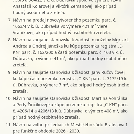
Anastázií Kolárovej a Viktórií Zemanovej, ako prípad
hodný osobitného zreteľa.
Návrh na predaj novovytvoreného pozemku parc. č.
1663/4 v k. ú. Dúbravka vo výmere 421 m² Viere
Vraníkovej, ako prípad hodný osobitného zreteľa.
Návrh na zaujatie stanoviska k žiadosti manželov Mgr. art.
Andrea a Ondrej Jánoška ku kúpe pozemku registra „E-
KN“ parc. č. 162/200 a časti pozemku parc. č. 163 v k. ú.
Dúbravka, o výmere 41 m², ako prípad hodný osobitného
zreteľa.
Návrh na zaujatie stanoviska k žiadosti Jany Ružovičovej
ku kúpe časti pozemku registra „C-KN“ parc. č. 3175/19 k.
ú. Dúbravka, o výmere 7 m², ako prípad hodný osobitného
zreteľa.
Návrh na zaujatie stanoviska k žiadosti Martina Vohrálika
a Perly Žinčíkovej ku kúpe po-zemku registra „C-KN“ parc.
č. 4206/14 a 4206/13 k.ú. Dúbravka, o výmere 408 m², ako
prípad hodný osobitného zreteľa.
Návrh na voľbu prísediacich Mestského súdu Bratislava I
pre funkčné obdobie 2026 - 2030.