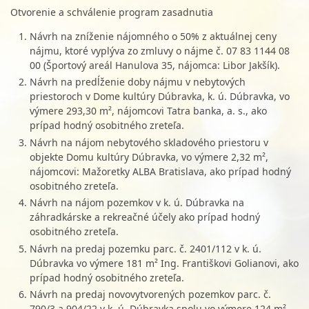
Otvorenie a schválenie program zasadnutia
Návrh na zníženie nájomného o 50% z aktuálnej ceny
nájmu, ktoré vyplýva zo zmluvy o nájme č. 07 83 1144 08
00 (Športový areál Hanulova 35, nájomca: Libor Jakšík).
Návrh na predĺženie doby nájmu v nebytových
priestoroch v Dome kultúry Dúbravka, k. ú. Dúbravka, vo
výmere 293,30 m², nájomcovi Tatra banka, a. s., ako
prípad hodný osobitného zreteľa.
Návrh na nájom nebytového skladového priestoru v
objekte Domu kultúry Dúbravka, vo výmere 2,32 m²,
nájomcovi: Mažoretky ALBA Bratislava, ako prípad hodný
osobitného zreteľa.
Návrh na nájom pozemkov v k. ú. Dúbravka na
záhradkárske a rekreačné účely ako prípad hodný
osobitného zreteľa.
Návrh na predaj pozemku parc. č. 2401/112 v k. ú.
Dúbravka vo výmere 181 m² Ing. Františkovi Golianovi, ako
prípad hodný osobitného zreteľa.
Návrh na predaj novovytvorených pozemkov parc. č.
790/3 a 904/22 v k. ú. Dúbravka spolu vo výmere 124 m²