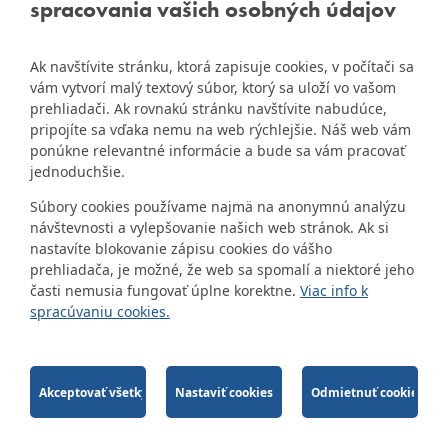
spracovania vašich osobných údajov
starej stránke Dúbravky
IČO: 00603406
Ak navštívite stránku, ktorá zapisuje cookies, v počítači sa
DIČ: 2020919120
vám vytvorí malý textový súbor, ktorý sa uloží vo vašom
IČ DPH: Nie sme platca
prehliadači. Ak rovnakú stránku navštívite nabudúce,
Naša mestská časť získala 3.
pripojíte sa vďaka nemu na web rýchlejšie. Náš web vám
DPH
ZlatyErb.sk
miesto v súťaži
o
ponúkne relevantné informácie a bude sa vám pracovať
najlepšiu internetovú stránku
Bankové spojenie:
jednoduchšie.
samospráv za rok 2020
Všeobecná úverová banka,
Súbory cookies používame najmä na anonymnú analýzu
a.s., Mlynské nivy 1, 829 90
návštevnosti a vylepšovanie našich web stránok. Ak si
Bratislava 25
nastavíte blokovanie zápisu cookies do vášho
Číslo účtu v tvare IBAN:
prehliadača, je možné, že web sa spomalí a niektoré jeho
SK31 0200 0000 0000 1012
časti nemusia fungovať úplne korektne.
Viac info k
8032, BIC kód: SUBASKBX
spracúvaniu cookies.
2014-2026 © MÚ Bratislava-Dúbravka
Tvorba web stránok
a
redakčný systém
od
firmy
AlejTech, spol. s r.o.