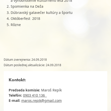
a vyhodnotenie Kultúrneho leta 2018
Spomienka na Deža
Dúbravský galavečer kultúry a športu
Októberfest 2018
Rôzne
Dátum zverejnenia: 24.09.2018
Dátum poslednej aktualizácie:
24.09.2018
Kontakt:
Predseda komisie:
M
aroš Repík
Telefón:
0903 410 136
E-mail:
maros.repik@gmail.com