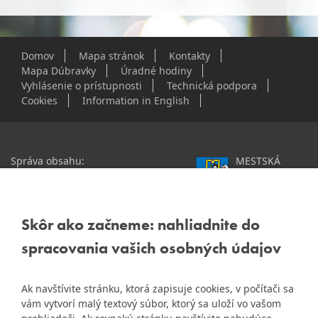
Domov
Mapa stránok
Kontakty
Mapa Dúbravky
Úradné hodiny
Vyhlásenie o prístupnosti
Technická podpora
Cookies
Information in English
Správa obsahu:
MESTSKÁ
webmaster@dubravka.sk
ČASŤ
Informácie:
info@dubravka.sk
BRATISLAVA-
DÚBRAVKA
Staršie informácie a dokumenty
Žatevná 2, 844 02
Skôr ako začneme: nahliadnite do
nájdete na
Bratislava
spracovania vašich osobných údajov
starej stránke Dúbravky
IČO: 00603406
Ak navštívite stránku, ktorá zapisuje cookies, v počítači sa
DIČ: 2020919120
vám vytvorí malý textový súbor, ktorý sa uloží vo vašom
IČ DPH: Nie sme platca