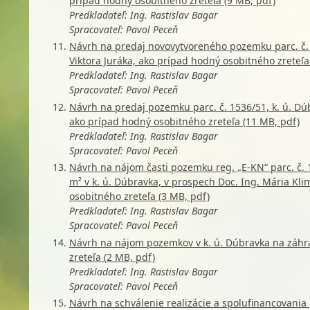
prípad hodný osobitného zreteľa (9 MB, pdf)
Predkladateľ: Ing. Rastislav Bagar
Spracovateľ: Pavol Peceň
Návrh na predaj novovytvoreného pozemku parc. č. 
Viktora Juráka, ako prípad hodný osobitného zreteľa
Predkladateľ: Ing. Rastislav Bagar
Spracovateľ: Pavol Peceň
Návrh na predaj pozemku parc. č. 1536/51, k. ú. D
ako prípad hodný osobitného zreteľa (11 MB, pdf)
Predkladateľ: Ing. Rastislav Bagar
Spracovateľ: Pavol Peceň
Návrh na nájom časti pozemku reg. „E-KN“ parc. č. 1
m² v k. ú. Dúbravka, v prospech Doc. Ing. Mária Klim
osobitného zreteľa (3 MB, pdf)
Predkladateľ: Ing. Rastislav Bagar
Spracovateľ: Pavol Peceň
Návrh na nájom pozemkov v k. ú. Dúbravka na záhr
zreteľa (2 MB, pdf)
Predkladateľ: Ing. Rastislav Bagar
Spracovateľ: Pavol Peceň
Návrh na schválenie realizácie a spolufinancovania 