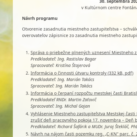
30. septembra 202
v Kultúrnom centre Fontána
Návrh programu
Otvorenie zasadnutia miestneho zastupiteľstva – schvál
overovateľov zápisnice zo zasadnutia miestneho zastupi
Správa o priebežne plnených uznesení Miestneho zas
Predkladateľ: Ing. Rastislav Bagar
Spracovateľ: Kristína Štajerová
Informácia o činnosti útvaru kontroly (332 kB, pdf)
Predkladateľ: Ing. Marián Takács
Spracovateľ: Ing. Marián Takács
Informácia o čerpaní rozpočtu mestskej časti Bratis
Predkladateľ RNDr. Martin Zaťovič
Spracovateľ: Ing. Michal Gajan
Vyhlásenie Miestneho zastupiteľstva Mestskej časti
zrušiť deň pracovného pokoja 17. novembra – Deň b
Predkladateľ: Richard Šafárik a MUDr. Juraj Štekláč, P
Návrh na nájom časti pozemku reg. „C-KN“ parc. č.