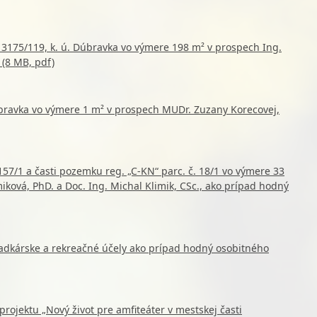
3175/119, k. ú. Dúbravka vo výmere 198 m² v prospech Ing.
 (8 MB, pdf)
úbravka vo výmere 1 m² v prospech MUDr. Zuzany Korecovej,
57/1 a časti pozemku reg. „C-KN“ parc. č. 18/1 vo výmere 33
iková, PhD. a Doc. Ing. Michal Klimik, CSc., ako prípad hodný
adkárske a rekreačné účely ako prípad hodný osobitného
projektu „Nový život pre amfiteáter v mestskej časti