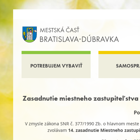
POTREBUJEM VYBAVIŤ
SAMOSPR
Zasadnutie miestneho zastupiteľstva
Po
V zmysle zákona SNR č. 377/1990 Zb. o hlavnom meste S
zvolávam
14. zasadnutie Miestneho zastupi