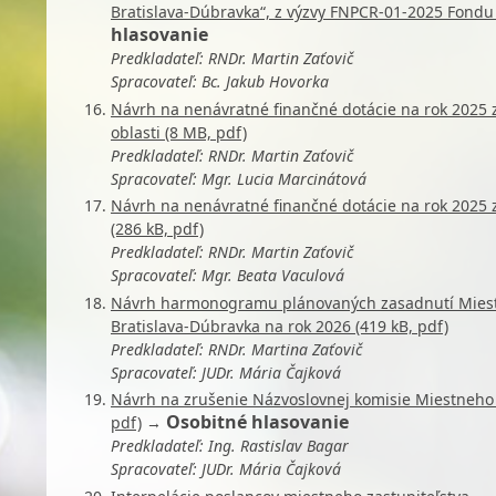
Bratislava-Dúbravka“, z výzvy FNPCR-01-2025 Fondu
hlasovanie
Predkladateľ: RNDr. Martin Zaťovič
Spracovateľ: Bc. Jakub Hovorka
Návrh na nenávratné finančné dotácie na rok 2025 z
oblasti (8 MB, pdf)
Predkladateľ: RNDr. Martin Zaťovič
Spracovateľ: Mgr. Lucia Marcinátová
Návrh na nenávratné finančné dotácie na rok 2025 z 
(286 kB, pdf)
Predkladateľ: RNDr. Martin Zaťovič
Spracovateľ: Mgr. Beata Vaculová
Návrh harmonogramu plánovaných zasadnutí Miestne
Bratislava-Dúbravka na rok 2026 (419 kB, pdf)
Predkladateľ: RNDr. Martina Zaťovič
Spracovateľ: JUDr. Mária Čajková
Návrh na zrušenie Názvoslovnej komisie Miestneho z
Osobitné hlasovanie
pdf)
→
Predkladateľ: Ing. Rastislav Bagar
Spracovateľ: JUDr. Mária Čajková