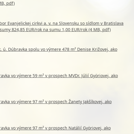
MB, pdf)
 Evanjelickej cirkvi a. v. na Slovensku so sídlom v Bratislava
sumy 824,85 EUR/rok na sumu 1,00 EUR/rok (4 MB, pdf)
k. ú. Dúbravka spolu vo výmere 478 m² Denise Križovej, ako
avka vo výmere 59 m² v prospech MVDr. Júlií Györiovej, ako
ravka vo výmere 97 m² v prospech Žanety Jakšíkovej, ako
ravka vo výmere 97 m² v prospech Natálií Györiovej, ako