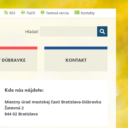
RSS
Tlačiť
Textová verzia
Kontakty
Hľadať:
V DÚBRAVKE
KONTAKT
Kde nás nájdete:
Miestny úrad mestskej časti Bratislava-Dúbravka
Žatevná 2
844 02 Bratislava