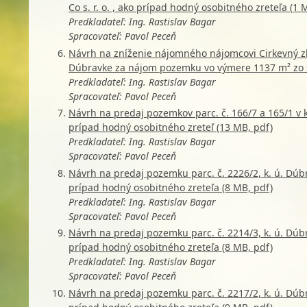
Co s. r. o. , ako prípad hodný osobitného zreteľa (1 
Predkladateľ: Ing. Rastislav Bagar
Spracovateľ: Pavol Peceň
Návrh na zníženie nájomného nájomcovi Cirkevný zbor
Dúbravke za nájom pozemku vo výmere 1137 m² zo 
Predkladateľ: Ing. Rastislav Bagar
Spracovateľ: Pavol Peceň
Návrh na predaj pozemkov parc. č. 166/7 a 165/1 v 
prípad hodný osobitného zreteľ (13 MB, pdf)
Predkladateľ: Ing. Rastislav Bagar
Spracovateľ: Pavol Peceň
Návrh na predaj pozemku parc. č. 2226/2, k. ú. Dúbr
prípad hodný osobitného zreteľa (8 MB, pdf)
Predkladateľ: Ing. Rastislav Bagar
Spracovateľ: Pavol Peceň
Návrh na predaj pozemku parc. č. 2214/3, k. ú. Dúb
prípad hodný osobitného zreteľa (8 MB, pdf)
Predkladateľ: Ing. Rastislav Bagar
Spracovateľ: Pavol Peceň
Návrh na predaj pozemku parc. č. 2217/2, k. ú. Dúb