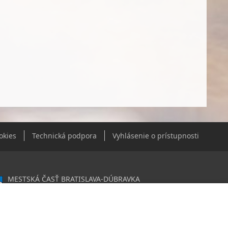
okies
Technická podpora
Vyhlásenie o prístupnosti
MESTSKÁ ČASŤ BRATISLAVA-DÚBRAVKA
Žatevná 2, 844 02 Bratislava
0603406