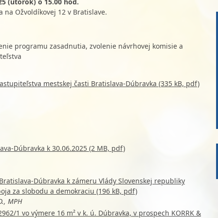
5 (utorok) o 15.00 hod.
 na Ožvoldíkovej 12 v Bratislave.
enie programu zasadnutia, zvolenie návrhovej komisie a
teľstva
tupiteľstva mestskej časti Bratislava-Dúbravka (335 kB, pdf)
lava-Dúbravka k 30.06.2025 (2 MB, pdf)
 Bratislava-Dúbravka k zámeru Vlády Slovenskej republiky
oja za slobodu a demokraciu (196 kB, pdf)
hD., MPH
 2962/1 vo výmere 16 m² v k. ú. Dúbravka, v prospech KORRK &