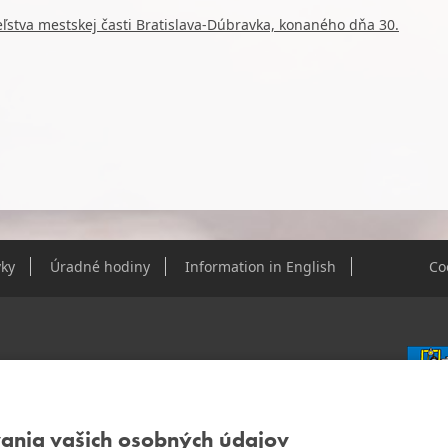
ľstva mestskej časti Bratislava-Dúbravka, konaného dňa 30.
ky
Úradné hodiny
Information in English
Co
e Dúbravky
vania vašich osobných údajov
IČO: 0