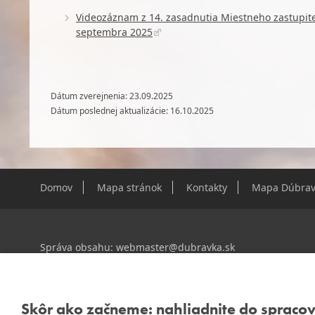
Videozáznam z 14. zasadnutia Miestneho zastupite
septembra 2025
Dátum zverejnenia: 23.09.2025
Dátum poslednej aktualizácie: 16.10.2025
Domov
Mapa stránok
Kontakty
Mapa Dúbrav
Správa obsahu:
webmaster@dubravka.sk
Informácie:
info@dubravka.sk
Staršie informácie a dokumenty nájdete na
starej stránk
Skôr ako začneme: nahliadnite do spraco