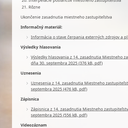
Interpelácie poslancov miestneho zastupiteľstva
Rôzne
Ukončenie zasadnutia miestneho zastupiteľstva
Informačný materiál:
Informácia o stave čerpania externých zdrojov a 
Výsledky hlasovania
Výsledky hlasovania z 14. zasadnutia Miestneho za
dňa 30. septembra 2025 (376 kB, pdf)
Uznesenia
Uznesenia z 14. zasadnutia Miestneho zastupiteľst
septembra 2025 (476 kB, pdf)
Zápisnica
Zápisnica z 14. zasadnutia Miestneho zastupiteľst
septembra 2025 (556 kB, pdf)
Videozáznam