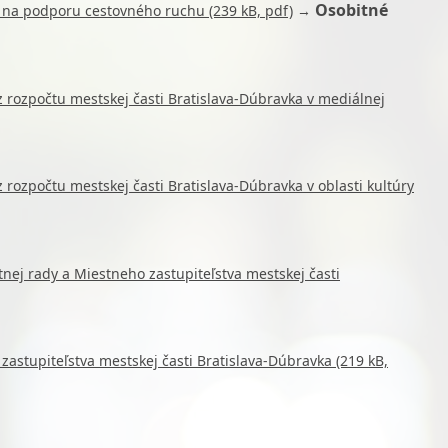
Osobitné
 na podporu cestovného ruchu (239 kB, pdf)
→
 rozpočtu mestskej časti Bratislava-Dúbravka v mediálnej
rozpočtu mestskej časti Bratislava-Dúbravka v oblasti kultúry
j rady a Miestneho zastupiteľstva mestskej časti
astupiteľstva mestskej časti Bratislava-Dúbravka (219 kB,