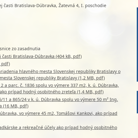
 časti Bratislava-Dúbravka, Žatevná 4, I. poschodie
snice zo zasadnutia
časti Bratislava-Dúbravka (404 kB, pdf)
 pdf)
iadenia hlavného mesta Slovenskej republiky Bratislavy o
sta Slovenskej republiky Bratislavy (1,2 MB, pdf)
2 a parc. č. 1836 spolu vo výmere 337 m2, k. ú. Dúbravka,
ako prípad hodný osobitného zreteľa (1,4 MB, pdf)
6/11 a 865/24 v k. ú. Dúbravka spolu vo výmere 50 m² Ing.
a (16 MB, pdf)
Dúbravka, vo výmere 45 m2, Tomášovi Kankovi, ako prípad
adkárske a rekreačné účely ako prípad hodný osobitného