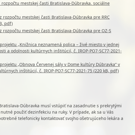
 rozpočtu mestskej časti Bratislava-Dúbravka. sociálne
z rozpočtu mestskej časti Bratislava-Dúbravka pre RRC
, pdf)
z rozpočtu mestskej časti Bratislava-Dúbravka pre OZ-S
 projektu „Knižnica neznamená polica – živé miesto v jednej
sti a odolnosti kultúrnych inštitúcií, č. IROP-PO7-SC77-2021-
 projektu „Obnova Červenej sály v Dome kultúry Dúbravka“ v
ltúrnych inštitúcií, č. IROP-PO7-SC77-2021-75 (220 kB, pdf)
Bratislava-Dúbravka musí vstúpiť na zasadnutie s prekrytými
nutné použiť dezinfekciu na ruky. V prípade, ak sa u Vás
otrebné telefonicky kontaktovať svojho ošetrujúceho lekára a