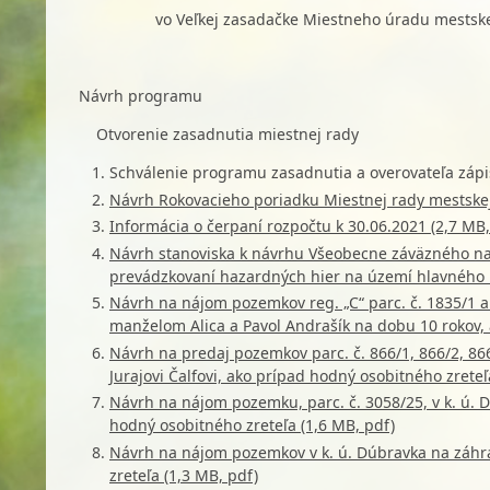
vo Veľkej zasadačke Miestneho úradu mestskej
Návrh programu
Otvorenie zasadnutia miestnej rady
Schválenie programu zasadnutia a overovateľa zápi
Návrh Rokovacieho poriadku Miestnej rady mestskej 
Informácia o čerpaní rozpočtu k 30.06.2021 (2,7 MB,
Návrh stanoviska k návrhu Všeobecne záväzného nar
prevádzkovaní hazardných hier na území hlavného me
Návrh na nájom pozemkov reg. „C“ parc. č. 1835/1 a 
manželom Alica a Pavol Andrašík na dobu 10 rokov, 
Návrh na predaj pozemkov parc. č. 866/1, 866/2, 86
Jurajovi Čalfovi, ako prípad hodný osobitného zreteľ
Návrh na nájom pozemku, parc. č. 3058/25, v k. ú. 
hodný osobitného zreteľa (1,6 MB, pdf)
Návrh na nájom pozemkov v k. ú. Dúbravka na záhr
zreteľa (1,3 MB, pdf)