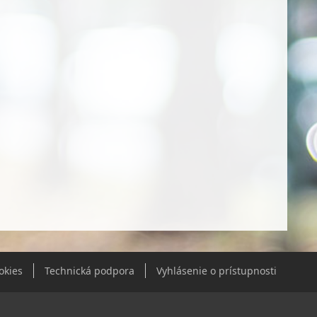
okies
Technická podpora
Vyhlásenie o prístupnosti