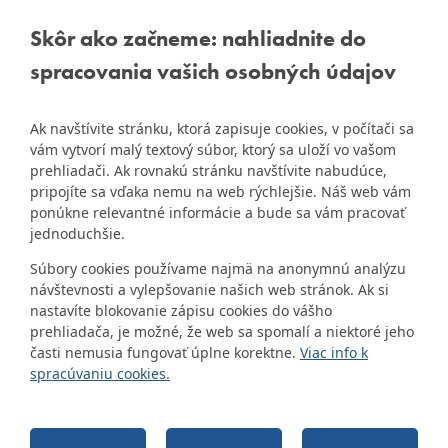
DÚBRAVKA
Staršie informácie a dokumenty
Žatevná 2, 844 02
Skôr ako začneme: nahliadnite do
nájdete na
Bratislava
spracovania vašich osobných údajov
starej stránke Dúbravky
IČO: 00603406
Ak navštívite stránku, ktorá zapisuje cookies, v počítači sa
DIČ: 2020919120
vám vytvorí malý textový súbor, ktorý sa uloží vo vašom
IČ DPH: Nie sme platca
prehliadači. Ak rovnakú stránku navštívite nabudúce,
Naša mestská časť získala 3.
DPH
pripojíte sa vďaka nemu na web rýchlejšie. Náš web vám
ZlatyErb.sk
miesto v súťaži
o
ponúkne relevantné informácie a bude sa vám pracovať
najlepšiu internetovú stránku
Bankové spojenie:
jednoduchšie.
samospráv za rok 2020
Všeobecná úverová banka,
Súbory cookies používame najmä na anonymnú analýzu
a.s., Mlynské nivy 1, 829 90
návštevnosti a vylepšovanie našich web stránok. Ak si
Bratislava 25
nastavíte blokovanie zápisu cookies do vášho
Číslo účtu v tvare IBAN:
prehliadača, je možné, že web sa spomalí a niektoré jeho
SK31 0200 0000 0000 1012
časti nemusia fungovať úplne korektne.
Viac info k
8032, BIC kód: SUBASKBX
spracúvaniu cookies.