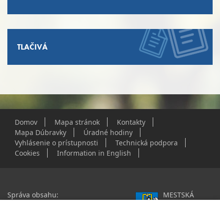
TLAČIVÁ
Domov
Mapa stránok
Kontakty
Mapa Dúbravky
Úradné hodiny
Vyhlásenie o prístupnosti
Technická podpora
Cookies
Information in English
Správa obsahu:
MESTSKÁ
webmaster@dubravka.sk
ČASŤ
Informácie:
info@dubravka.sk
BRATISLAVA-