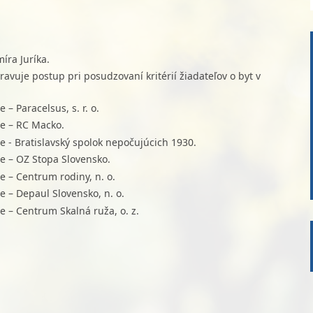
íra Juríka.
avuje postup pri posudzovaní kritérií žiadateľov o byt v
 – Paracelsus, s. r. o.
ie – RC Macko.
e - Bratislavský spolok nepočujúcich 1930.
ie – OZ Stopa Slovensko.
e – Centrum rodiny, n. o.
e – Depaul Slovensko, n. o.
e – Centrum Skalná ruža, o. z.