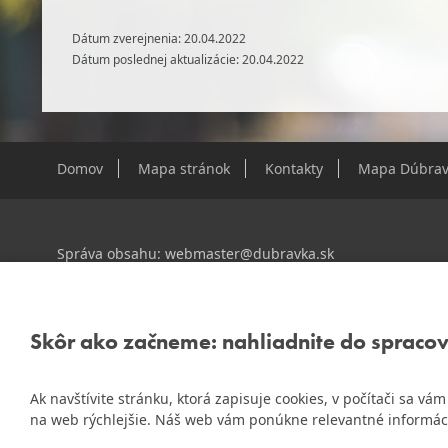
Dátum zverejnenia: 20.04.2022
Dátum poslednej aktualizácie: 20.04.2022
Domov
Mapa stránok
Kontakty
Mapa Dúbrav
Správa obsahu:
webmaster@dubravka.sk
Informácie:
info@dubravka.sk
Staršie informácie a dokumenty nájdete na
starej stránk
Skôr ako začneme: nahliadnite do spraco
Ak navštívite stránku, ktorá zapisuje cookies, v počítači sa v
ZlatyErb.sk
Naša mestská časť získala 3. miesto v súťaži
na web rýchlejšie. Náš web vám ponúkne relevantné informác
rok 2020