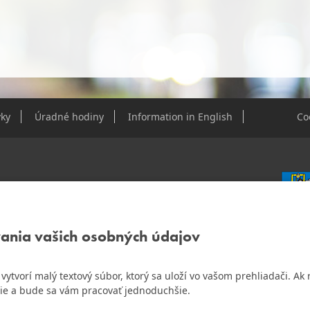
ky
Úradné hodiny
Information in English
Co
e Dúbravky
vania vašich osobných údajov
IČO: 0
DIČ: 2
IČ DPH
ám vytvorí malý textový súbor, ktorý sa uloží vo vašom prehliadači. 
o najlepšiu internetovú stránku samospráv za
ie a bude sa vám pracovať jednoduchšie.
Bankov
Všeobec