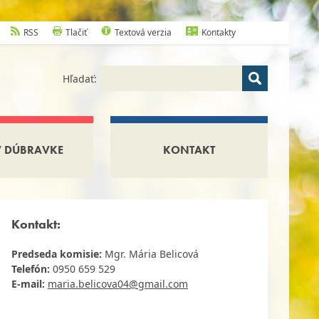
RSS
Tlačiť
Textová verzia
Kontakty
Hľadať:
V DÚBRAVKE
KONTAKT
Kontakt:
Predseda komisie:
Mgr. Mária Belicová
Telefón:
0950 659 529
E-mail:
maria.belicova04@gmail.com