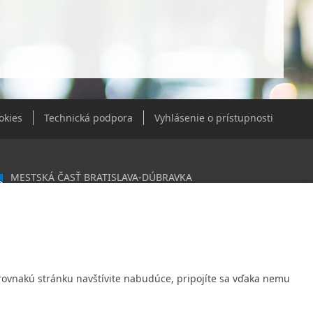
okies
Technická podpora
Vyhlásenie o prístupnosti
MESTSKÁ ČASŤ BRATISLAVA-DÚBRAVKA
Žatevná 2, 844 02 Bratislava
0603406
020919120
: Nie sme platca DPH
Ak rovnakú stránku navštívite nabudúce, pripojíte sa vďaka nemu
é spojenie:
ná úverová banka, a.s., Mlynské nivy 1, 829 90 Bratislava 25