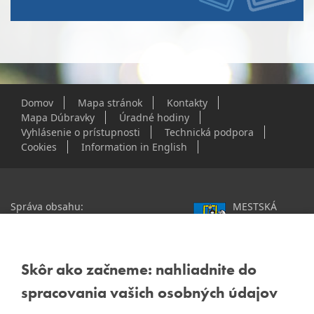
Domov
Mapa stránok
Kontakty
Mapa Dúbravky
Úradné hodiny
Vyhlásenie o prístupnosti
Technická podpora
Cookies
Information in English
Správa obsahu:
MESTSKÁ
webmaster@dubravka.sk
ČASŤ
Informácie:
info@dubravka.sk
BRATISLAVA-
DÚBRAVKA
Staršie informácie a dokumenty
Žatevná 2, 844 02
Skôr ako začneme: nahliadnite do
nájdete na
Bratislava
spracovania vašich osobných údajov
starej stránke Dúbravky