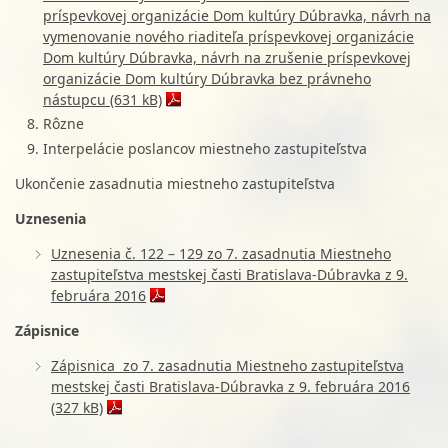
príspevkovej organizácie Dom kultúry Dúbravka, návrh na
vymenovanie nového riaditeľa príspevkovej organizácie
Dom kultúry Dúbravka, návrh na zrušenie príspevkovej
organizácie Dom kultúry Dúbravka bez právneho
nástupcu (631 kB)
Rôzne
Interpelácie poslancov miestneho zastupiteľstva
Ukončenie zasadnutia miestneho zastupiteľstva
Uznesenia
Uznesenia č. 122 – 129 zo 7. zasadnutia Miestneho
zastupiteľstva mestskej časti Bratislava-Dúbravka z 9.
februára 2016
Zápisnice
Zápisnica zo 7. zasadnutia Miestneho zastupiteľstva
mestskej časti Bratislava-Dúbravka z 9. februára 2016
(327 kB)