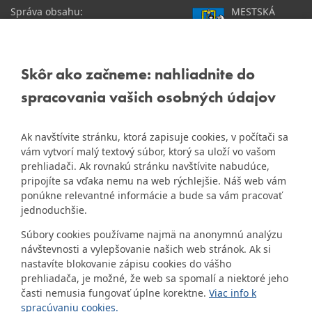
Správa obsahu:
MESTSKÁ
webmaster@dubravka.sk
ČASŤ
Informácie:
info@dubravka.sk
BRATISLAVA-
DÚBRAVKA
Staršie informácie a dokumenty
Žatevná 2, 844 02
Skôr ako začneme: nahliadnite do
nájdete na
Bratislava
spracovania vašich osobných údajov
starej stránke Dúbravky
IČO: 00603406
Ak navštívite stránku, ktorá zapisuje cookies, v počítači sa
DIČ: 2020919120
vám vytvorí malý textový súbor, ktorý sa uloží vo vašom
IČ DPH: Nie sme platca
prehliadači. Ak rovnakú stránku navštívite nabudúce,
Naša mestská časť získala 3.
DPH
pripojíte sa vďaka nemu na web rýchlejšie. Náš web vám
ZlatyErb.sk
miesto v súťaži
o
ponúkne relevantné informácie a bude sa vám pracovať
najlepšiu internetovú stránku
Bankové spojenie:
jednoduchšie.
samospráv za rok 2020
Všeobecná úverová banka,
Súbory cookies používame najmä na anonymnú analýzu
a.s., Mlynské nivy 1, 829 90
návštevnosti a vylepšovanie našich web stránok. Ak si
Bratislava 25
nastavíte blokovanie zápisu cookies do vášho
Číslo účtu v tvare IBAN:
prehliadača, je možné, že web sa spomalí a niektoré jeho
SK31 0200 0000 0000 1012
časti nemusia fungovať úplne korektne.
Viac info k
8032, BIC kód: SUBASKBX
spracúvaniu cookies.