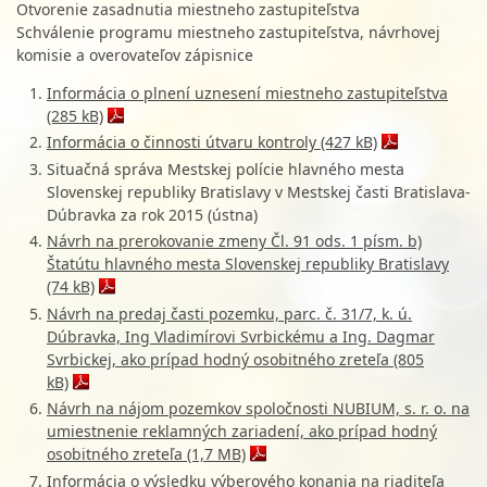
Otvorenie zasadnutia miestneho zastupiteľstva
Schválenie programu miestneho zastupiteľstva, návrhovej
komisie a overovateľov zápisnice
Informácia o plnení uznesení miestneho zastupiteľstva
(285 kB)
Informácia o činnosti útvaru kontroly (427 kB)
Situačná správa Mestskej polície hlavného mesta
Slovenskej republiky Bratislavy v Mestskej časti Bratislava-
Dúbravka za rok 2015 (ústna)
Návrh na prerokovanie zmeny Čl. 91 ods. 1 písm. b)
Štatútu hlavného mesta Slovenskej republiky Bratislavy
(74 kB)
Návrh na predaj časti pozemku, parc. č. 31/7, k. ú.
Dúbravka, Ing Vladimírovi Svrbickému a Ing. Dagmar
Svrbickej, ako prípad hodný osobitného zreteľa (805
kB)
Návrh na nájom pozemkov spoločnosti NUBIUM, s. r. o. na
umiestnenie reklamných zariadení, ako prípad hodný
osobitného zreteľa (1,7 MB)
Informácia o výsledku výberového konania na riaditeľa