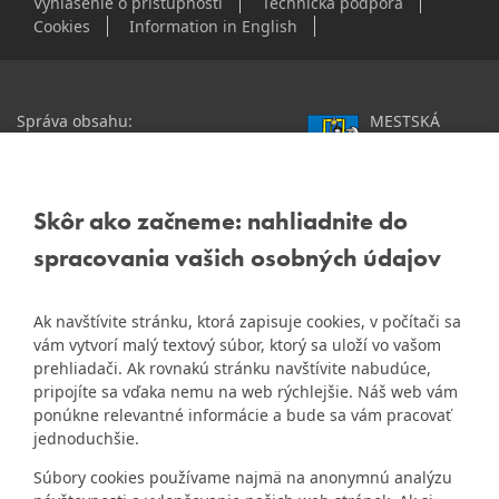
Vyhlásenie o prístupnosti
Technická podpora
Cookies
Information in English
Správa obsahu:
MESTSKÁ
webmaster@dubravka.sk
ČASŤ
Informácie:
info@dubravka.sk
BRATISLAVA-
DÚBRAVKA
Staršie informácie a dokumenty
Žatevná 2, 844 02
Skôr ako začneme: nahliadnite do
nájdete na
Bratislava
spracovania vašich osobných údajov
starej stránke Dúbravky
IČO: 00603406
Ak navštívite stránku, ktorá zapisuje cookies, v počítači sa
DIČ: 2020919120
vám vytvorí malý textový súbor, ktorý sa uloží vo vašom
IČ DPH: Nie sme platca
prehliadači. Ak rovnakú stránku navštívite nabudúce,
Naša mestská časť získala 3.
DPH
pripojíte sa vďaka nemu na web rýchlejšie. Náš web vám
ZlatyErb.sk
miesto v súťaži
o
ponúkne relevantné informácie a bude sa vám pracovať
najlepšiu internetovú stránku
Bankové spojenie:
jednoduchšie.
samospráv za rok 2020
Všeobecná úverová banka,
Súbory cookies používame najmä na anonymnú analýzu
a.s., Mlynské nivy 1, 829 90