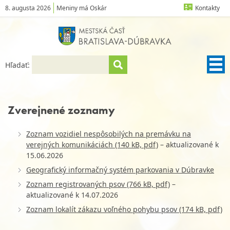
8. augusta 2026
Meniny má Oskár
Kontakty
Hľadať:
Zverejnené zoznamy
Zoznam vozidiel nespôsobilých na premávku na
verejných komunikáciách (140 kB, pdf)
– aktualizované k
15.06.2026
Geografický informačný systém parkovania v Dúbravke
Zoznam registrovaných psov (766 kB, pdf)
–
aktualizované k 14.07.2026
Zoznam lokalít zákazu voľného pohybu psov (174 kB, pdf)