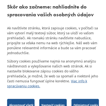
DÚBRAVKA
Staršie informácie a dokumenty
Žatevná 2, 844 02
Skôr ako začneme: nahliadnite do
nájdete na
Bratislava
spracovania vašich osobných údajov
starej stránke Dúbravky
IČO: 00603406
Ak navštívite stránku, ktorá zapisuje cookies, v počítači sa
DIČ: 2020919120
vám vytvorí malý textový súbor, ktorý sa uloží vo vašom
IČ DPH: Nie sme platca
prehliadači. Ak rovnakú stránku navštívite nabudúce,
Naša mestská časť získala 3.
DPH
pripojíte sa vďaka nemu na web rýchlejšie. Náš web vám
ZlatyErb.sk
miesto v súťaži
o
ponúkne relevantné informácie a bude sa vám pracovať
najlepšiu internetovú stránku
Bankové spojenie:
jednoduchšie.
samospráv za rok 2020
Všeobecná úverová banka,
Súbory cookies používame najmä na anonymnú analýzu
a.s., Mlynské nivy 1, 829 90
návštevnosti a vylepšovanie našich web stránok. Ak si
Bratislava 25
nastavíte blokovanie zápisu cookies do vášho
Číslo účtu v tvare IBAN:
prehliadača, je možné, že web sa spomalí a niektoré jeho
SK31 0200 0000 0000 1012
časti nemusia fungovať úplne korektne.
Viac info k
8032, BIC kód: SUBASKBX
spracúvaniu cookies.
2014-2026 © MÚ Bratislava-Dúbravka