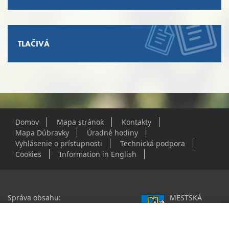
TLAČIVÁ
Domov
Mapa stránok
Kontakty
Mapa Dúbravky
Úradné hodiny
Vyhlásenie o prístupnosti
Technická podpora
Cookies
Information in English
Správa obsahu:
MESTSKÁ
webmaster@dubravka.sk
ČASŤ
Informácie:
info@dubravka.sk
BRATISLAVA-