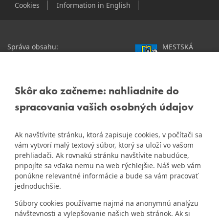
Cookies
Information in English
Správa obsahu:
MESTSKÁ
webmaster@dubravka.sk
ČASŤ
Informácie:
info@dubravka.sk
BRATISLAVA-
DÚBRAVKA
Staršie informácie a dokumenty
Žatevná 2, 844 02
Skôr ako začneme: nahliadnite do
nájdete na
Bratislava
spracovania vašich osobných údajov
starej stránke Dúbravky
IČO: 00603406
Ak navštívite stránku, ktorá zapisuje cookies, v počítači sa
DIČ: 2020919120
vám vytvorí malý textový súbor, ktorý sa uloží vo vašom
IČ DPH: Nie sme platca
prehliadači. Ak rovnakú stránku navštívite nabudúce,
Naša mestská časť získala 3.
DPH
pripojíte sa vďaka nemu na web rýchlejšie. Náš web vám
ZlatyErb.sk
miesto v súťaži
o
ponúkne relevantné informácie a bude sa vám pracovať
najlepšiu internetovú stránku
Bankové spojenie:
jednoduchšie.
samospráv za rok 2020
Všeobecná úverová banka,
Súbory cookies používame najmä na anonymnú analýzu
a.s., Mlynské nivy 1, 829 90
návštevnosti a vylepšovanie našich web stránok. Ak si
Bratislava 25