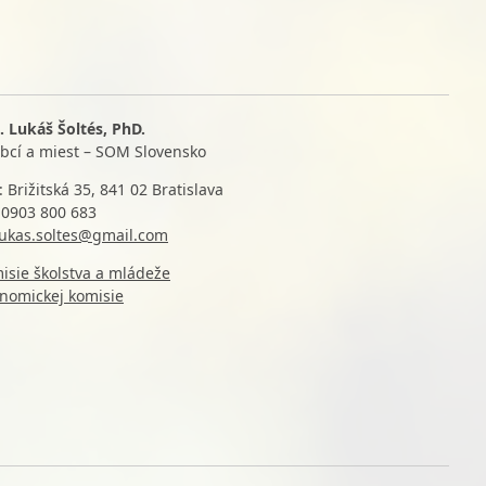
. Lukáš Šoltés, PhD.
obcí a miest – SOM Slovensko
: Brižitská 35, 841 02 Bratislava
 0903 800 683
lukas.soltes@gmail.com
isie školstva a mládeže
nomickej komisie