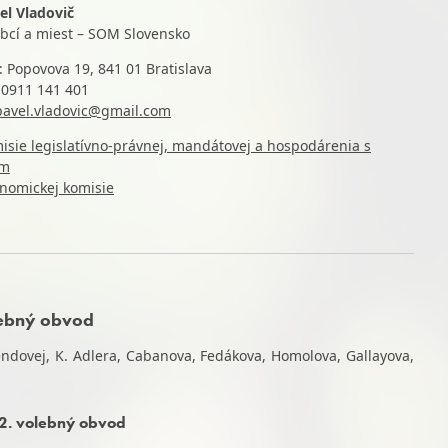
vel Vladovič
obcí a miest – SOM Slovensko
: Popovova 19, 841 01 Bratislava
: 0911 141 401
pavel.vladovic@gmail.com
isie legislatívno-právnej, mandátovej a hospodárenia s
om
nomickej komisie
lebný obvod
ndovej, K. Adlera, Cabanova, Fedákova, Homolova, Gallayova,
 2. volebný obvod