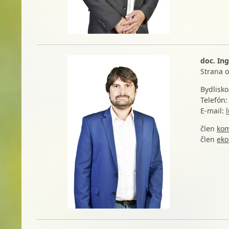
doc. Ing
Strana 
Bydlisko
Telefón:
E-mail:
člen
kom
člen
eko