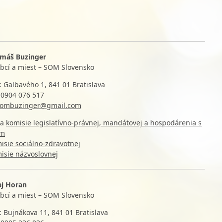
omáš Buzinger
obcí a miest – SOM Slovensko
: Galbavého 1, 841 01 Bratislava
n: 0904 076 517
tombuzinger@gmail.com
da
komisie legislatívno-právnej, mandátovej a hospodárenia s
om
isie sociálno-zdravotnej
isie názvoslovnej
aj Horan
obcí a miest – SOM Slovensko
: Bujnákova 11, 841 01 Bratislava