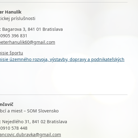
er Hanulík
tickej príslušnosti
: Bagarova 3, 841 01 Bratislava
 0905 396 831
peterhanulik60@gmail.com
isie športu
isie územného rozvoja, výstavby, dopravy a podnikateľských
ančovič
obcí a miest – SOM Slovensko
: Nejedlého 31, 841 02 Bratislava
: 0910 578 448
jancovic.dubravka@gmail.com