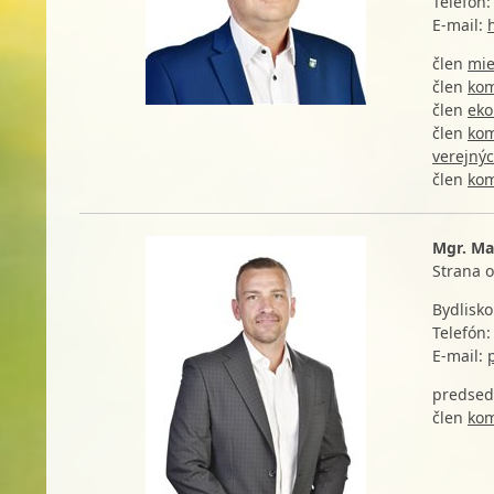
Telefón
E-mail:
člen
mie
člen
kom
člen
eko
člen
kom
verejnýc
člen
kom
Mgr. Ma
Strana 
Bydlisko
Telefón:
E-mail:
predse
člen
kom