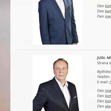
člen
kom
člen
kom
člen
m
e
JUDr. Mi
Strana 
Bydlisko
Telefón
E-mail:
člen
mie
člen
kom
člen
kom
člen
eko