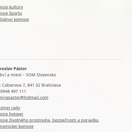
isie kultúry
isie športu
diálnej komisie
roslav Pástor
obcí a miest – SOM Slovensko
: Cabanova 7, 841 02 Bratislava
:
0948 497 111
miropastor@hotmail.com
stnej rady
isie bytovej
isie životného prostredia, bezpečnosti a poriadku
nomickej komisie