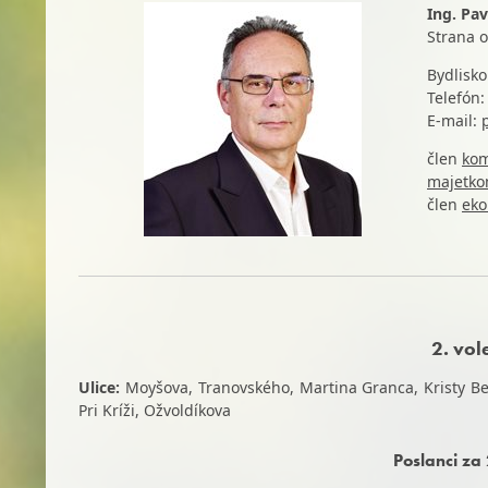
Ing. Pa
Strana 
Bydlisko
Telefón
E-mail:
člen
kom
majetk
člen
eko
2. vo
Ulice:
Moyšova, Tranovského, Martina Granca, Kristy Be
Pri Kríži, Ožvoldíkova
Poslanci za