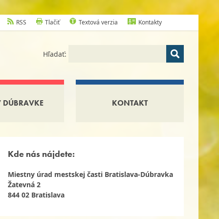
RSS
Tlačiť
Textová verzia
Kontakty
Hľadať:
V DÚBRAVKE
KONTAKT
Kde nás nájdete:
Miestny úrad mestskej časti Bratislava-Dúbravka
Žatevná 2
844 02 Bratislava