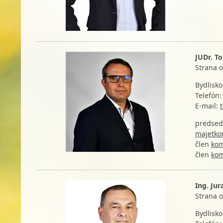
JUDr. T
Strana 
Bydlisko
Telefó
E-mail:
predse
majetk
člen
kom
člen
kom
Ing. Jur
Strana 
Bydlisko