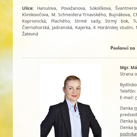
Ulice:
Hanulova, Považanova, Sokolíkova, Švantnero
Klimkovičova, M. Schneidera-Trnavského, Bujnákova, Ch
Koprivnická, Plachého, Strmé sady, Strmý bok, Tul
Čiernohorská, Jadranská, Kajerka, K Horánskej studni
Žatevná
Poslanci za
Mgr. Má
Strana 
Bydlisko
Telefón
E-mail:
členka
m
predsed
členka
k
členka
k
podnikat