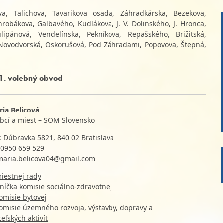
va, Talichova, Tavarikova osada, Záhradkárska, Bezekova,
robákova, Galbavého, Kudlákova, J. V. Dolinského, J. Hronca,
ipánová, Vendelínska, Pekníkova, Repašského, Brižitská,
, Novodvorská, Oskorušová, Pod Záhradami, Popovova, Štepná,
 1. volebný obvod
ria Belicová
obcí a miest – SOM Slovensko
: Dúbravka 5821, 840 02 Bratislava
: 0950 659 529
maria.belicova04@gmail.com
iestnej rady
níčka
komisie sociálno-zdravotnej
omisie bytovej
omisie územného rozvoja, výstavby, dopravy a
eľských aktivít