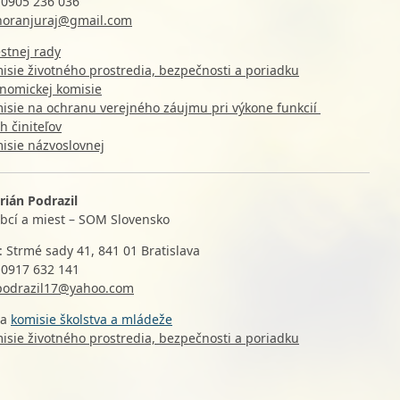
: 0905 236 036
horanjuraj@gmail.com
stnej rady
isie životného prostredia, bezpečnosti a poriadku
nomickej komisie
isie na ochranu verejného záujmu pri výkone funkcií
h činiteľov
isie názvoslovnej
rián Podrazil
obcí a miest – SOM Slovensko
: Strmé sady 41, 841 01 Bratislava
 0917 632 141
podrazil17@yahoo.com
da
komisie školstva a mládeže
isie životného prostredia, bezpečnosti a poriadku