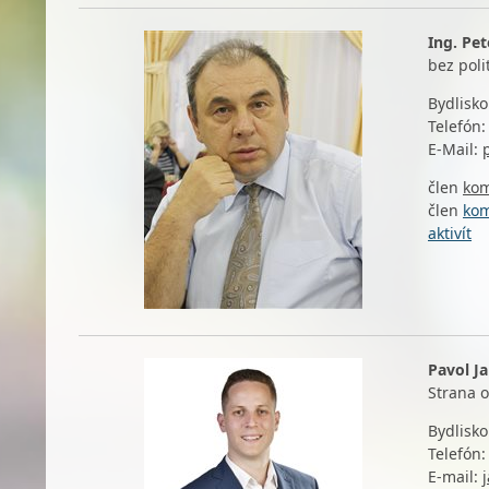
Ing. Pet
bez poli
Bydlisko
Telefón:
E-Mail:
člen
kom
člen
kom
aktivít
Pavol J
Strana 
Bydlisko
Telefón
E-mail: