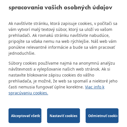
nájdete na
Bratislava
spracovania vašich osobných údajov
starej stránke Dúbravky
IČO: 00603406
Ak navštívite stránku, ktorá zapisuje cookies, v počítači sa
DIČ: 2020919120
vám vytvorí malý textový súbor, ktorý sa uloží vo vašom
IČ DPH: Nie sme platca
prehliadači. Ak rovnakú stránku navštívite nabudúce,
Naša mestská časť získala 3.
pripojíte sa vďaka nemu na web rýchlejšie. Náš web vám
DPH
ZlatyErb.sk
miesto v súťaži
o
ponúkne relevantné informácie a bude sa vám pracovať
najlepšiu internetovú stránku
Bankové spojenie:
jednoduchšie.
samospráv za rok 2020
Všeobecná úverová banka,
Súbory cookies používame najmä na anonymnú analýzu
a.s., Mlynské nivy 1, 829 90
návštevnosti a vylepšovanie našich web stránok. Ak si
Bratislava 25
nastavíte blokovanie zápisu cookies do vášho
Číslo účtu v tvare IBAN:
prehliadača, je možné, že web sa spomalí a niektoré jeho
SK31 0200 0000 0000 1012
časti nemusia fungovať úplne korektne.
Viac info k
8032, BIC kód: SUBASKBX
spracúvaniu cookies.
2014-2026 © MÚ Bratislava-Dúbravka
Tvorba web stránok
a
redakčný systém
od
firmy
AlejTech, spol. s r.o.