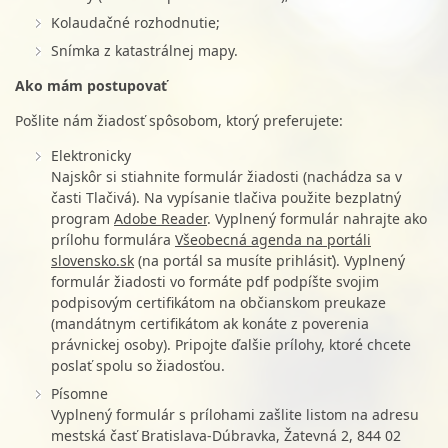
Kolaudačné rozhodnutie;
Snímka z katastrálnej mapy.
Ako mám postupovať
Pošlite nám žiadosť spôsobom, ktorý preferujete:
Elektronicky
Najskôr si stiahnite formulár žiadosti (nachádza sa v
časti Tlačivá). Na vypísanie tlačiva použite bezplatný
program
Adobe Reader
. Vyplnený formulár nahrajte ako
prílohu formulára
Všeobecná agenda na portáli
slovensko.sk
(na portál sa musíte prihlásiť). Vyplnený
formulár žiadosti vo formáte pdf podpíšte svojim
podpisovým certifikátom na občianskom preukaze
(mandátnym certifikátom ak konáte z poverenia
právnickej osoby). Pripojte ďalšie prílohy, ktoré chcete
poslať spolu so žiadosťou.
Písomne
Vyplnený formulár s prílohami zašlite listom na adresu
mestská časť Bratislava-Dúbravka, Žatevná 2, 844 02