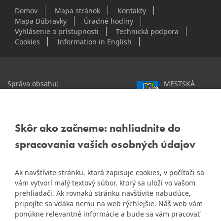
Domov
Mapa stránok
Kontakty
Mapa Dúbravky
Úradné hodiny
Vyhlásenie o prístupnosti
Technická podpora
Cookies
Information in English
Správa obsahu:
MESTSKÁ
webmaster@dubravka.sk
ČASŤ
Informácie:
info@dubravka.sk
BRATISLAVA-
DÚBRAVKA
Staršie informácie a dokumenty
Žatevná 2, 844 02
Skôr ako začneme: nahliadnite do
nájdete na
Bratislava
spracovania vašich osobných údajov
starej stránke Dúbravky
IČO: 00603406
Ak navštívite stránku, ktorá zapisuje cookies, v počítači sa
DIČ: 2020919120
vám vytvorí malý textový súbor, ktorý sa uloží vo vašom
IČ DPH: Nie sme platca
prehliadači. Ak rovnakú stránku navštívite nabudúce,
Naša mestská časť získala 3.
DPH
pripojíte sa vďaka nemu na web rýchlejšie. Náš web vám
ZlatyErb.sk
miesto v súťaži
o
ponúkne relevantné informácie a bude sa vám pracovať
najlepšiu internetovú stránku
Bankové spojenie: