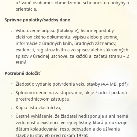
užívané osobami s obmedzenou schopnosťou pohyby a
orientácie.
Správne poplatky/sadzby dane
Vyhotovenie odpisu (fotokópie), listinnej podoby
elektronického dokumentu, výpisu alebo písomnej
informácie z úradných kníh, úradných záznamov,
evidencií, registrov listín a zo spisov alebo súkromných
spisov v úradnej úschove, za každú aj začatú stranu – 2
EURÁ
Potrebné doložiť
Žiadosť o vydanie potvrdenia veku stavby (4,4 MB, pdf)
;
Splnomocnenie na zastupovanie, ak je žiadosť podaná
prostredníctvom zástupcu;
Kópia listu vlastníctva;
Čestné vyhlásenie, že žiadateľ nedisponuje a ani nemá
vedomosť o existencii verejnej listiny, ktorá preukazuje
dátum kolaudovania, resp. odovzdania do užívania
stavby (u stavieb pred rokom 1976);