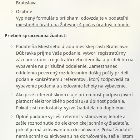
Bratislava.
Osobne
Vyplnený formulár s prílohami odovzdajte
v podateľni
miestneho úradu na Žatevnej 4 počas úradných hodín
.
Priebeh spracovania žiadosti
Podateľňa Miestneho úradu mestskej časti Bratislava-
Dúbravka prijme Vaše podanie, vytvorí registratúrny
záznam v rámci registratúrneho denníka a pridelí ho na
vybavenie na príslušné oddelenie. Zamestnanec
oddelenia poverený rozdeľovaním došlej pošty pridelí
podanie konkrétnemu referentovi, ktorý zodpovedá za
vybavenie podania a sledovanie lehoty na vybavenie.
Ako prvé referent skontroluje prítomnosť podpisu (overí
platnosť elektronického podpisu) a úplnosť podania.
Pokiaľ zistí nedostatky, vyzve žiadateľa na doplnenie.
Úplné podanie vyrieši referent v stanovenej lehote a
zašle rozhodnutie do elektronickej schránky žiadateľa,
pokiaľ ju má aktivovanú na doručovanie. Pokiaľ žiadateľ
nemá schránku aktivovanú na doručovanie, zašle listom