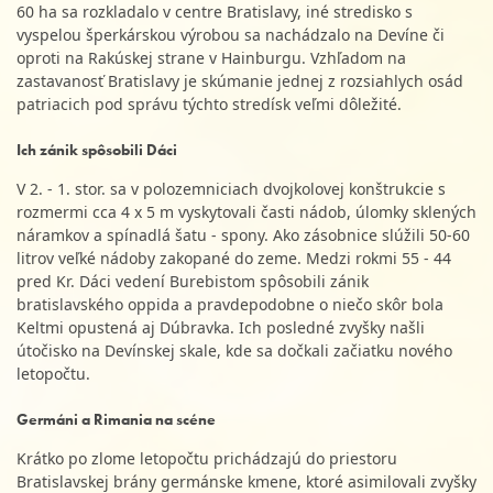
60 ha sa rozkladalo v centre Bratislavy, iné stredisko s
vyspelou šperkárskou výrobou sa nachádzalo na Devíne či
oproti na Rakúskej strane v Hainburgu. Vzhľadom na
zastavanosť Bratislavy je skúmanie jednej z rozsiahlych osád
patriacich pod správu týchto stredísk veľmi dôležité.
Ich zánik spôsobili Dáci
V 2. - 1. stor. sa v polozemniciach dvojkolovej konštrukcie s
rozmermi cca 4 x 5 m vyskytovali časti nádob, úlomky sklených
náramkov a spínadlá šatu - spony. Ako zásobnice slúžili 50-60
litrov veľké nádoby zakopané do zeme. Medzi rokmi 55 - 44
pred Kr. Dáci vedení Burebistom spôsobili zánik
bratislavského oppida a pravdepodobne o niečo skôr bola
Keltmi opustená aj Dúbravka. Ich posledné zvyšky našli
útočisko na Devínskej skale, kde sa dočkali začiatku nového
letopočtu.
Germáni a Rimania na scéne
Krátko po zlome letopočtu prichádzajú do priestoru
Bratislavskej brány germánske kmene, ktoré asimilovali zvyšky