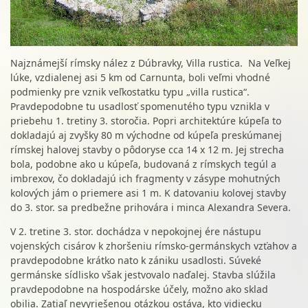
Najznámejší rímsky nález z Dúbravky, Villa rustica. Na Veľkej
lúke, vzdialenej asi 5 km od Carnunta, boli veľmi vhodné
podmienky pre vznik veľkostatku typu „villa rustica“.
Pravdepodobne tu usadlosť spomenutého typu vznikla v
priebehu 1. tretiny 3. storočia. Popri architektúre kúpeľa to
dokladajú aj zvyšky 80 m východne od kúpeľa preskúmanej
rímskej halovej stavby o pôdoryse cca 14 x 12 m. Jej strecha
bola, podobne ako u kúpeľa, budovaná z rímskych tegúl a
imbrexov, čo dokladajú ich fragmenty v zásype mohutných
kolových jám o priemere asi 1 m. K datovaniu kolovej stavby
do 3. stor. sa predbežne prihovára i minca Alexandra Severa.
V 2. tretine 3. stor. dochádza v nepokojnej ére nástupu
vojenských cisárov k zhoršeniu rímsko-germánskych vzťahov a
pravdepodobne krátko nato k zániku usadlosti. Súveké
germánske sídlisko však jestvovalo naďalej. Stavba slúžila
pravdepodobne na hospodárske účely, možno ako sklad
obilia. Zatiaľ nevyriešenou otázkou ostáva, kto vidiecku