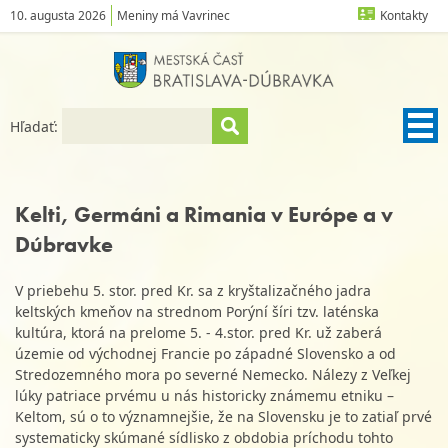
10. augusta 2026
Meniny má Vavrinec
Kontakty
Hľadať:
Kelti, Germáni a Rimania v Európe a v
Dúbravke
V priebehu 5. stor. pred Kr. sa z kryštalizačného jadra
keltských kmeňov na strednom Porýní šíri tzv. laténska
kultúra, ktorá na prelome 5. - 4.stor. pred Kr. už zaberá
územie od východnej Francie po západné Slovensko a od
Stredozemného mora po severné Nemecko. Nálezy z Veľkej
lúky patriace prvému u nás historicky známemu etniku –
Keltom, sú o to významnejšie, že na Slovensku je to zatiaľ prvé
systematicky skúmané sídlisko z obdobia príchodu tohto