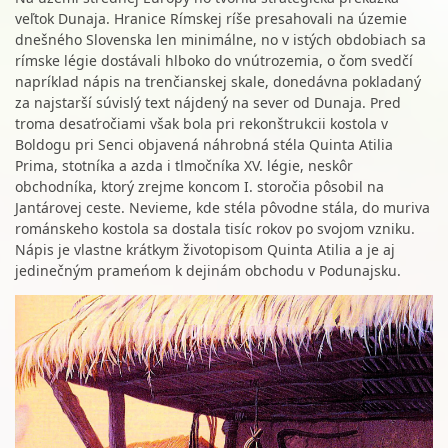
veľtok Dunaja. Hranice Rímskej ríše presahovali na územie
dnešného Slovenska len minimálne, no v istých obdobiach sa
rímske légie dostávali hlboko do vnútrozemia, o čom svedčí
napríklad nápis na trenčianskej skale, donedávna pokladaný
za najstarší súvislý text nájdený na sever od Dunaja. Pred
troma desaťročiami však bola pri rekonštrukcii kostola v
Boldogu pri Senci objavená náhrobná stéla Quinta Atilia
Prima, stotníka a azda i tlmočníka XV. légie, neskôr
obchodníka, ktorý zrejme koncom I. storočia pôsobil na
Jantárovej ceste. Nevieme, kde stéla pôvodne stála, do muriva
románskeho kostola sa dostala tisíc rokov po svojom vzniku.
Nápis je vlastne krátkym životopisom Quinta Atilia a je aj
jedinečným prameńom k dejinám obchodu v Podunajsku.