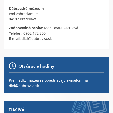
Dúbravské múzeum
Pod záhradami 39
84102
Bratislava
Zodpovedná osoba:
Mgr. Beata Vaculová
Telefón:
0902 172 300
E
-mail:
dkd@dubravka.sk
Otváracie hodiny
Prehliadky múzea sa objednávajú e-mailom na
dkd@dubravka.sk
TLAČIVÁ