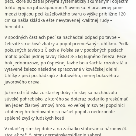
pecí, ktoré sú zatiaľ prvými systematicky skúmanými objektmi
tohto typu na juhozápadnom Slovensku. V pracovnej jame
medzi trojicou pecí kužeľovitého tvaru o výške približne 120
cm sa našla skládka ešte nevytavenej kvalitnej rudy –
hematitu.
V spodných častiach pecí sa nachádzal odpad po tavbe –
železité struskové zliatky a popol premiešaný s uhlíkmi. Podľa
pokusných tavieb z Čiech a Poľska sa v podobných peciach
mohlo počas jednej tavby získať 3-5 kg kujného železa. Pece
boli jednorazové, po úspešnej tavbe bola šachta rozobratá a
vytavené železo následne spracované v kováčskej dielni.
Uhlíky z pecí pochádzajú z dubového, menej bukového a
javorového dreva.
Južne od sídliska zo staršej doby rímskej sa nachádzalo
súveké pohrebisko, z ktorého sa doteraz podarilo preskúmať
len jeden žiarový urnový hrob. Vo veľkej misovitej popolnici
zdobenej hrebeňovaním sa našiel popol a nedokonale
spálené zvyšky ľudských kostí.
V mladšej rímskej dobe a na začiatku sťahovania národov (4.
stor. až zač. 5. stor.) germánskeosídlenie zaberá