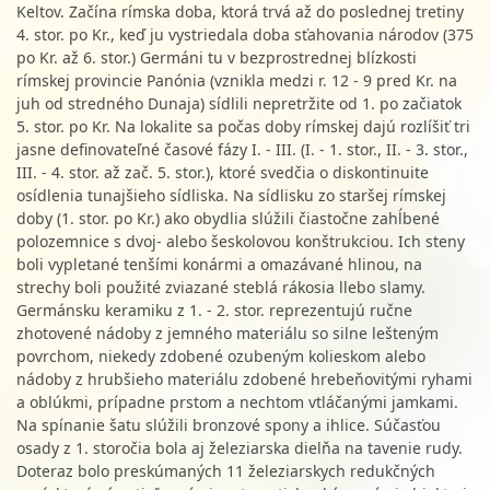
Keltov. Začína rímska doba, ktorá trvá až do poslednej tretiny
4. stor. po Kr., keď ju vystriedala doba sťahovania národov (375
po Kr. až 6. stor.) Germáni tu v bezprostrednej blízkosti
rímskej provincie Panónia (vznikla medzi r. 12 - 9 pred Kr. na
juh od stredného Dunaja) sídlili nepretržite od 1. po začiatok
5. stor. po Kr. Na lokalite sa počas doby rímskej dajú rozlíšiť tri
jasne definovateľné časové fázy I. - III. (I. - 1. stor., II. - 3. stor.,
III. - 4. stor. až zač. 5. stor.), ktoré svedčia o diskontinuite
osídlenia tunajšieho sídliska. Na sídlisku zo staršej rímskej
doby (1. stor. po Kr.) ako obydlia slúžili čiastočne zahĺbené
polozemnice s dvoj- alebo šeskolovou konštrukciou. Ich steny
boli vypletané tenšími konármi a omazávané hlinou, na
strechy boli použité zviazané steblá rákosia llebo slamy.
Germánsku keramiku z 1. - 2. stor. reprezentujú ručne
zhotovené nádoby z jemného materiálu so silne lešteným
povrchom, niekedy zdobené ozubeným kolieskom alebo
nádoby z hrubšieho materiálu zdobené hrebeňovitými ryhami
a oblúkmi, prípadne prstom a nechtom vtláčanými jamkami.
Na spínanie šatu slúžili bronzové spony a ihlice. Súčasťou
osady z 1. storočia bola aj železiarska dielňa na tavenie rudy.
Doteraz bolo preskúmaných 11 železiarskych redukčných