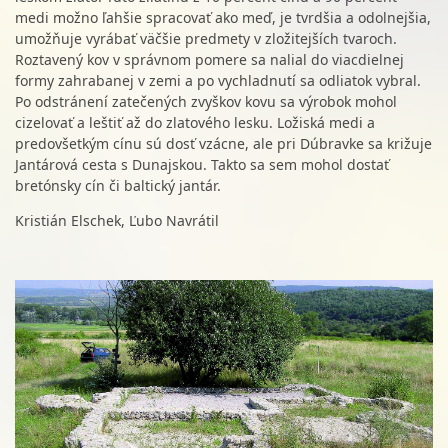
medi možno ľahšie spracovať ako meď, je tvrdšia a odolnejšia,
umožňuje vyrábať väčšie predmety v zložitejších tvaroch.
Roztavený kov v správnom pomere sa nalial do viacdielnej
formy zahrabanej v zemi a po vychladnutí sa odliatok vybral.
Po odstránení zatečených zvyškov kovu sa výrobok mohol
cizelovať a leštiť až do zlatového lesku. Ložiská medi a
predovšetkým cínu sú dosť vzácne, ale pri Dúbravke sa križuje
Jantárová cesta s Dunajskou. Takto sa sem mohol dostať
bretónsky cín či baltický jantár.
Kristián Elschek, Ľubo Navrátil