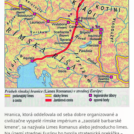
Hranica, ktorá oddeľovala od seba dobre organizované a
civilizačne vyspelé rímske impérium a „zaostalé barbarské
kmene“, sa nazývala Limes Romanus alebo jednoducho limes.
Na území strednej Európy ho tvorila strategická prekážka –