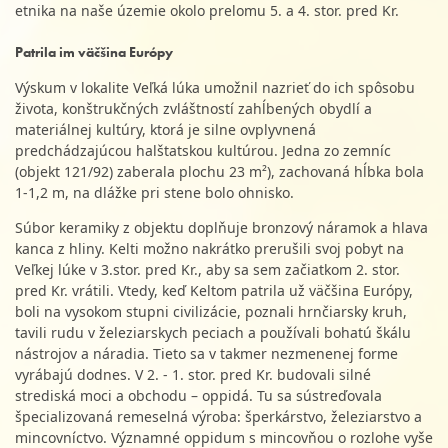
etnika na naše územie okolo prelomu 5. a 4. stor. pred Kr.
Patrila im väčšina Európy
Výskum v lokalite Veľká lúka umožnil nazrieť do ich spôsobu
života, konštrukčných zvláštností zahĺbených obydlí a
materiálnej kultúry, ktorá je silne ovplyvnená
predchádzajúcou halštatskou kultúrou. Jedna zo zemníc
(objekt 121/92) zaberala plochu 23 m²), zachovaná hĺbka bola
1-1,2 m, na dlážke pri stene bolo ohnisko.
Súbor keramiky z objektu doplňuje bronzový náramok a hlava
kanca z hliny. Kelti možno nakrátko prerušili svoj pobyt na
Veľkej lúke v 3.stor. pred Kr., aby sa sem začiatkom 2. stor.
pred Kr. vrátili. Vtedy, keď Keltom patrila už väčšina Európy,
boli na vysokom stupni civilizácie, poznali hrnčiarsky kruh,
tavili rudu v železiarskych peciach a používali bohatú škálu
nástrojov a náradia. Tieto sa v takmer nezmenenej forme
vyrábajú dodnes. V 2. - 1. stor. pred Kr. budovali silné
strediská moci a obchodu – oppidá. Tu sa sústreďovala
špecializovaná remeselná výroba: šperkárstvo, železiarstvo a
mincovníctvo. Významné oppidum s mincovňou o rozlohe vyše