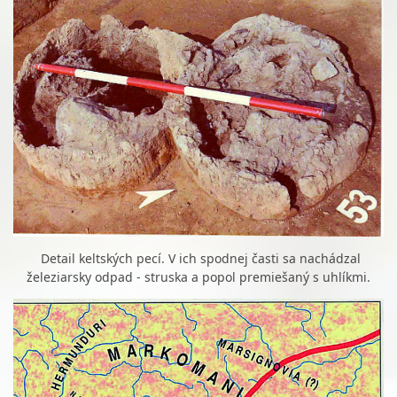
Detail keltských pecí. V ich spodnej časti sa nachádzal
železiarsky odpad - struska a popol premiešaný s uhlíkmi.