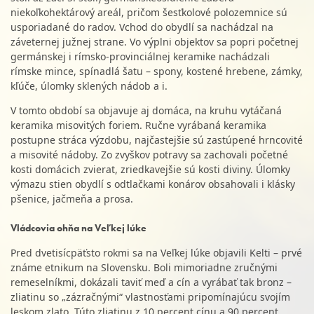
niekoľkohektárový areál, pričom šesťkolové polozemnice sú
usporiadané do radov. Vchod do obydlí sa nachádzal na
záveternej južnej strane. Vo výplni objektov sa popri početnej
germánskej i rímsko-provinciálnej keramike nachádzali
rímske mince, spínadlá šatu – spony, kostené hrebene, zámky,
kľúče, úlomky sklených nádob a i.
V tomto období sa objavuje aj domáca, na kruhu vytáčaná
keramika misovitých foriem. Ručne vyrábaná keramika
postupne stráca výzdobu, najčastejšie sú zastúpené hrncovité
a misovité nádoby. Zo zvyškov potravy sa zachovali početné
kosti domácich zvierat, zriedkavejšie sú kosti diviny. Úlomky
výmazu stien obydlí s odtlačkami konárov obsahovali i klásky
pšenice, jačmeňa a prosa.
Vládcovia ohňa na Veľkej lúke
Pred dvetisícpäťsto rokmi sa na Veľkej lúke objavili Kelti – prvé
známe etnikum na Slovensku. Boli mimoriadne zručnými
remeselníkmi, dokázali taviť meď a cín a vyrábať tak bronz –
zliatinu so „zázračnými“ vlastnosťami pripomínajúcu svojím
leskom zlato. Túto zliatinu z 10 percent cínu a 90 percent