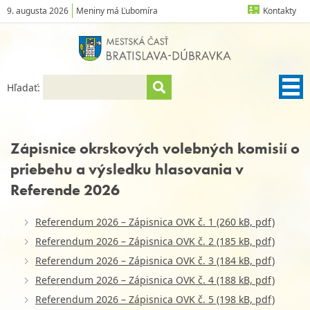
9. augusta 2026
Meniny má Ľubomíra
Kontakty
Hľadať:
Zápisnice okrskových volebných komisií o
priebehu a výsledku hlasovania v
Referende 2026
Referendum 2026 – Zápisnica OVK č. 1 (260 kB, pdf)
Referendum 2026 – Zápisnica OVK č. 2 (185 kB, pdf)
Referendum 2026 – Zápisnica OVK č. 3 (184 kB, pdf)
Referendum 2026 – Zápisnica OVK č. 4 (188 kB, pdf)
Referendum 2026 – Zápisnica OVK č. 5 (198 kB, pdf)