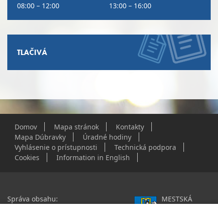
08:00 – 12:00
13:00 – 16:00
TLAČIVÁ
Domov
Mapa stránok
Kontakty
Mapa Dúbravky
Úradné hodiny
Vyhlásenie o prístupnosti
Technická podpora
Cookies
Information in English
Správa obsahu:
MESTSKÁ
webmaster@dubravka.sk
ČASŤ