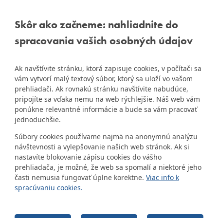
Informácie:
info@dubravka.sk
BRATISLAVA-
DÚBRAVKA
Staršie informácie a dokumenty
Žatevná 2, 844 02
Skôr ako začneme: nahliadnite do
nájdete na
Bratislava
spracovania vašich osobných údajov
starej stránke Dúbravky
IČO: 00603406
Ak navštívite stránku, ktorá zapisuje cookies, v počítači sa
DIČ: 2020919120
vám vytvorí malý textový súbor, ktorý sa uloží vo vašom
IČ DPH: Nie sme platca
prehliadači. Ak rovnakú stránku navštívite nabudúce,
Naša mestská časť získala 3.
DPH
pripojíte sa vďaka nemu na web rýchlejšie. Náš web vám
ZlatyErb.sk
miesto v súťaži
o
ponúkne relevantné informácie a bude sa vám pracovať
najlepšiu internetovú stránku
Bankové spojenie:
jednoduchšie.
samospráv za rok 2020
Všeobecná úverová banka,
Súbory cookies používame najmä na anonymnú analýzu
a.s., Mlynské nivy 1, 829 90
návštevnosti a vylepšovanie našich web stránok. Ak si
Bratislava 25
nastavíte blokovanie zápisu cookies do vášho
Číslo účtu v tvare IBAN:
prehliadača, je možné, že web sa spomalí a niektoré jeho
SK31 0200 0000 0000 1012
časti nemusia fungovať úplne korektne.
Viac info k
8032, BIC kód: SUBASKBX
spracúvaniu cookies.