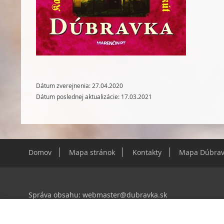
Dátum zverejnenia: 27.04.2020
Dátum poslednej aktualizácie: 17.03.2021
Domov
Mapa stránok
Kontakty
Mapa Dúbrav
Správa obsahu:
webmaster@dubravka.sk
Informácie:
info@dubravka.sk