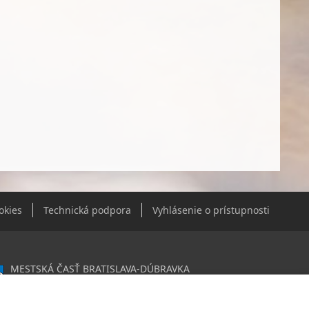
okies
Technická podpora
Vyhlásenie o prístupnosti
MESTSKÁ ČASŤ BRATISLAVA-DÚBRAVKA
Žatevná 2, 844 02 Bratislava