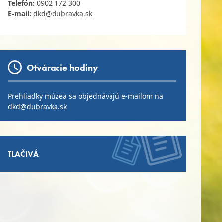
Telefón:
0902 172 300
E
-mail:
dkd@dubravka.sk
Otváracie hodiny
Prehliadky múzea sa objednávajú e-mailom na
dkd@dubravka.sk
TLAČIVÁ